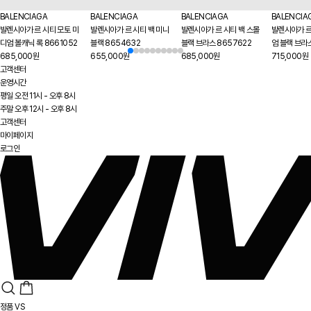
BALENCIAGA
BALENCIAGA
BALENCIAGA
BALENCIA
발렌시아가 르 시티 모토 미
발렌시아가 르 시티 백 미니
발렌시아가 르 시티 백 스몰
발렌시아가 르
디엄 볼캐닉 록 8661052
블랙 8654632
블랙 브라스 8657622
엄 블랙 브라
685,000원
655,000원
685,000원
715,000원
고객센터
운영시간
평일 오전 11시 - 오후 8시
주말 오후 12시 - 오후 8시
고객센터
마이페이지
로그인
정품 VS