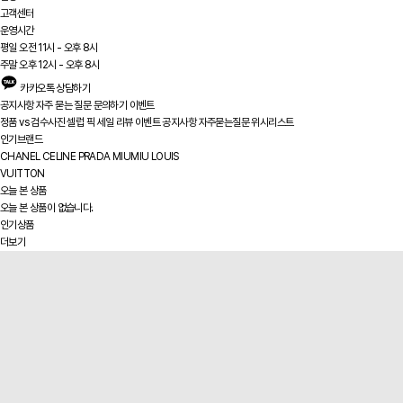
고객센터
운영시간
평일 오전 11시 - 오후 8시
주말 오후 12시 - 오후 8시
카카오톡 상담하기
공지사항
자주 묻는 질문
문의하기
이벤트
정품 vs
검수사진
셀럽 픽
세일
리뷰
이벤트
공지사항
자주묻는질문
위시리스트
인기브랜드
CHANEL
CELINE
PRADA
MIUMIU
LOUIS
VUITTON
오늘 본 상품
오늘 본 상품이 없습니다.
인기상품
더보기