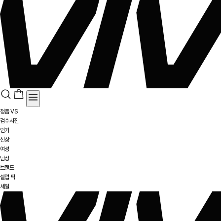
정품 VS
검수사진
인기
신상
여성
남성
브랜드
셀럽 픽
세일