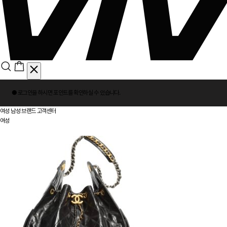
회
● 로그인을 하시면
포인트
를 확인하실 수 있습니다.
원
로
여성
남성
브랜드
고객센터
그
여성
인