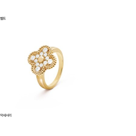
벨트
악세서리