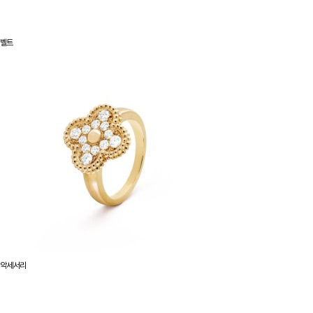
벨트
악세서리