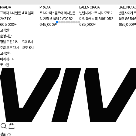
PRADA
PRADA
BALENCIAGA
BALENCIA
프라다 리나일론 백팩 블랙
프라다 익스플로어 리나일론
발렌시아가 르 시티 모토 미
발렌시아가 르
2VZ110
및 가죽 백 블랙 2VD082
디엄 볼캐닉 록 8661052
블랙 8654
605,000원
645,000원
685,000원
655,000원
고객센터
운영시간
평일 오전 11시 - 오후 8시
주말 오후 12시 - 오후 8시
고객센터
마이페이지
로그인
정품 VS