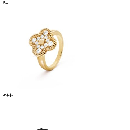
벨트
악세서리