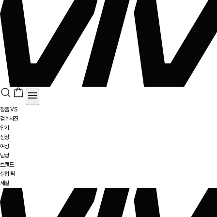
정품 VS
검수사진
인기
신상
여성
남성
브랜드
셀럽 픽
세일