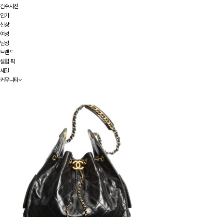
검수사진
인기
신상
여성
남성
브랜드
셀럽 픽
세일
커뮤니티