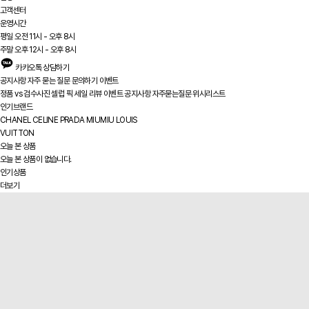
고객센터
운영시간
평일 오전 11시 - 오후 8시
주말 오후 12시 - 오후 8시
카카오톡 상담하기
공지사항
자주 묻는 질문
문의하기
이벤트
정품 vs
검수사진
셀럽 픽
세일
리뷰
이벤트
공지사항
자주묻는질문
위시리스트
인기브랜드
CHANEL
CELINE
PRADA
MIUMIU
LOUIS
VUITTON
오늘 본 상품
오늘 본 상품이 없습니다.
인기상품
더보기