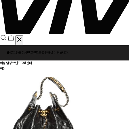
회
● 로그인을 하시면
포인트
를 확인하실 수 있습니다.
원
로
여성
남성
브랜드
고객센터
그
여성
인