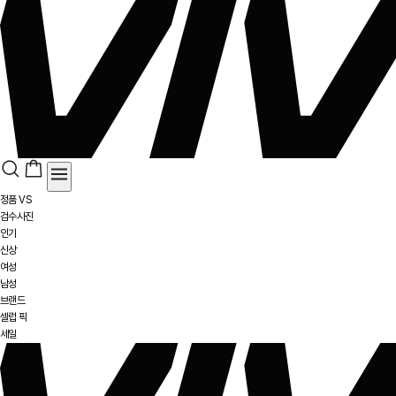
정품 VS
검수사진
인기
신상
여성
남성
브랜드
셀럽 픽
세일