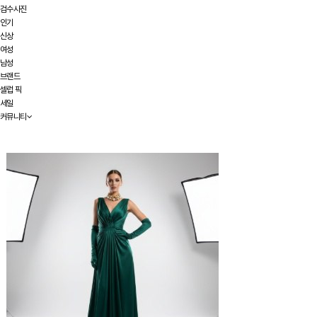
검수사진
인기
신상
여성
남성
브랜드
셀럽 픽
세일
커뮤니티