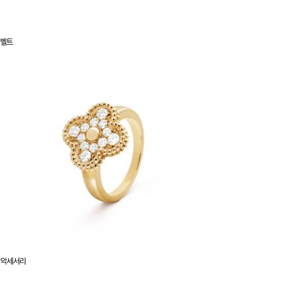
벨트
악세서리