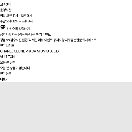
고객센터
운영시간
평일 오전 11시 - 오후 8시
주말 오후 12시 - 오후 8시
카카오톡 상담하기
공지사항
자주 묻는 질문
문의하기
이벤트
정품 vs
검수사진
셀럽 픽
세일
리뷰
이벤트
공지사항
자주묻는질문
위시리스트
인기브랜드
CHANEL
CELINE
PRADA
MIUMIU
LOUIS
VUITTON
오늘 본 상품
오늘 본 상품이 없습니다.
인기상품
더보기