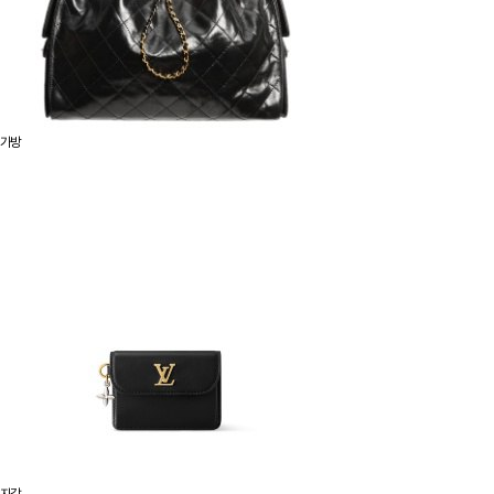
가방
지갑