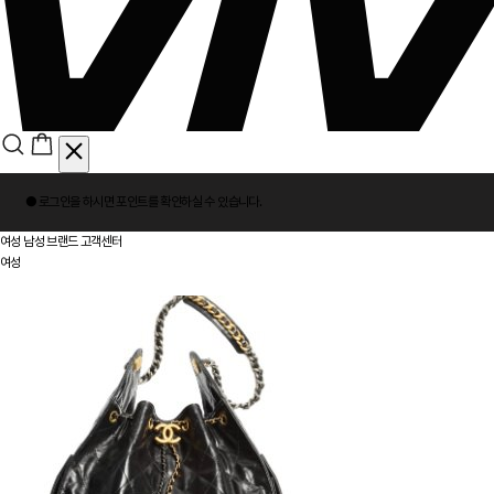
회
● 로그인을 하시면
포인트
를 확인하실 수 있습니다.
원
로
여성
남성
브랜드
고객센터
그
여성
인