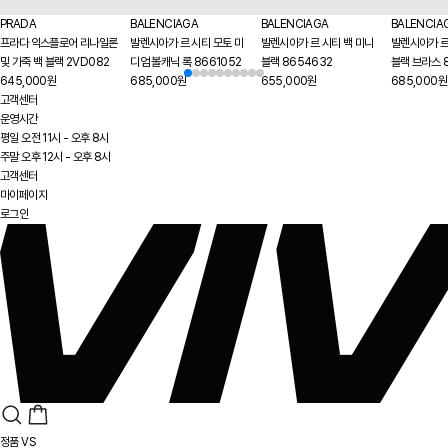
PRADA
BALENCIAGA
BALENCIAGA
BALENCIA
프라다 익스플로어 리나일론
발렌시아가 르 시티 모토 미
발렌시아가 르 시티 백 미니
발렌시아가 르
및 가죽 백 블랙 2VD082
디엄 볼캐닉 록 8661052
블랙 8654632
블랙 브라스 
645,000원
685,000원
655,000원
685,000원
고객센터
운영시간
평일 오전 11시 - 오후 8시
주말 오후 12시 - 오후 8시
고객센터
마이페이지
로그인
정품 VS