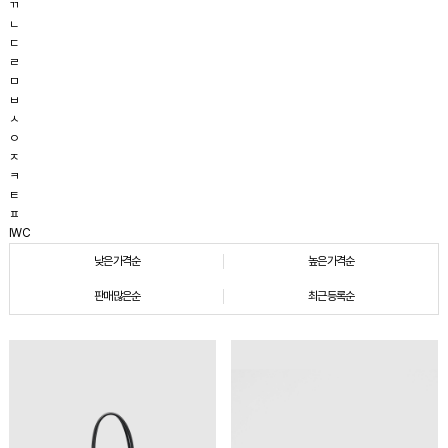
ㄲ
ㄴ
ㄷ
ㄹ
ㅁ
ㅂ
ㅅ
ㅇ
ㅈ
ㅋ
ㅌ
ㅍ
IWC
낮은가격순
높은가격순
판매많은순
최근등록순