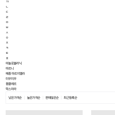
ㄲ
ㄴ
ㄷ
ㄹ
ㅁ
ㅂ
ㅅ
ㅇ
ㅈ
ㅋ
ㅌ
ㅍ
마놀로블라닉
마르니
메종 마르지엘라
미우미우
몽클레르
막스마라
낮은가격순
높은가격순
판매많은순
최근등록순