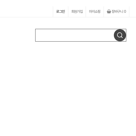
로그인
회원가입
마이쇼핑
장바구니
0