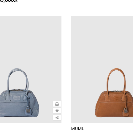
5,000원
MIU MIU