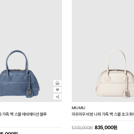
MIU MIU
 가죽 백 스몰 애비에이션 블루
미우미우 비방 나파 가죽 백 스몰 초크 화
835,000원
5,100,000원