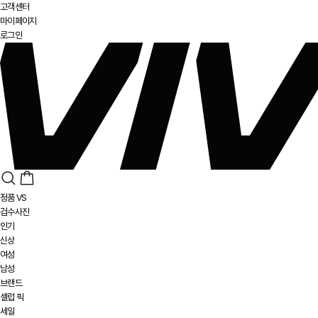
고객센터
마이페이지
로그인
정품 VS
검수사진
인기
신상
여성
남성
브랜드
셀럽 픽
세일