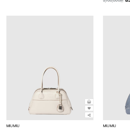
83
5,100,000원
MIU MIU
MIU MIU