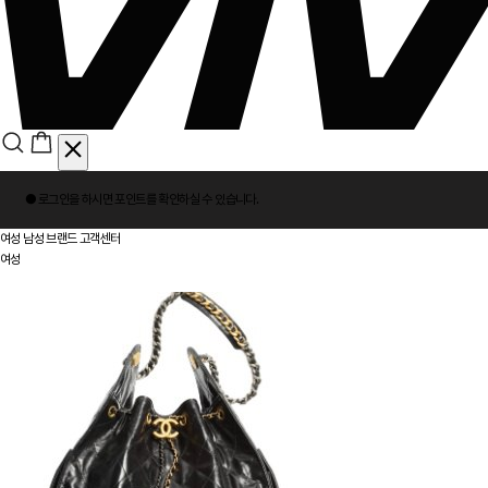
회
● 로그인을 하시면
포인트
를 확인하실 수 있습니다.
원
로
여성
남성
브랜드
고객센터
그
여성
인