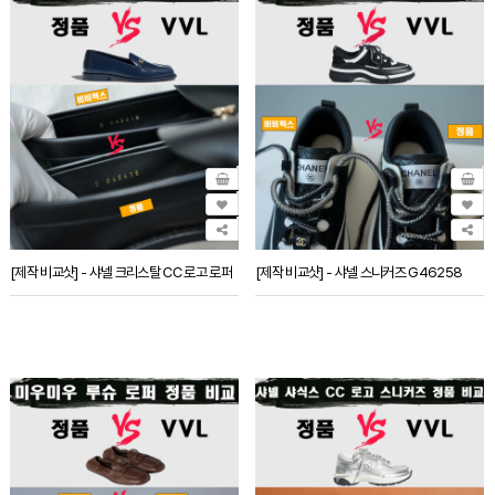
[제작 비교샷] - 샤넬 크리스탈 CC 로고 로퍼
[제작 비교샷] - 샤넬 스니커즈 G46258