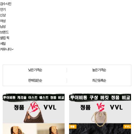
검수사진
인기
신상
여성
남성
브랜드
셀럽 픽
세일
커뮤니티
낮은가격순
높은가격순
판매많은순
최근등록순