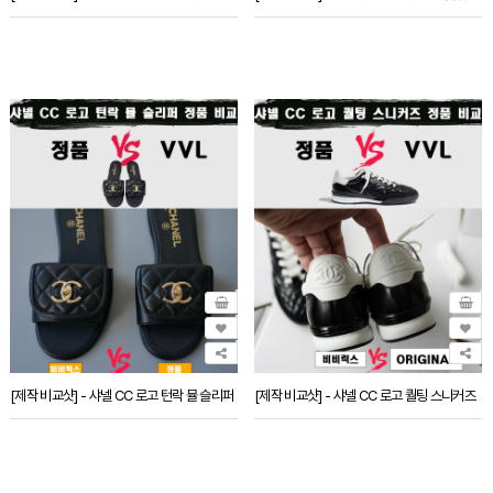
[제작 비교샷] - 샤넬 CC 로고 턴락 뮬 슬리퍼
[제작 비교샷] - 샤넬 CC 로고 퀄팅 스니커즈