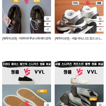
[제작 비교샷] - 미우미우 루슈 나파 레더 로퍼
[제작 비교샷] - 샤넬 샤식스 CC 로고 스니커즈