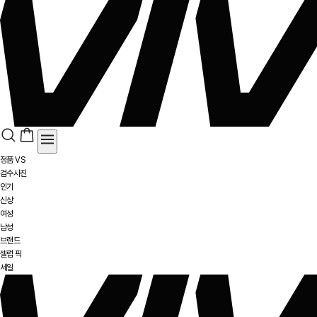
정품 VS
검수사진
인기
신상
여성
남성
브랜드
셀럽 픽
세일