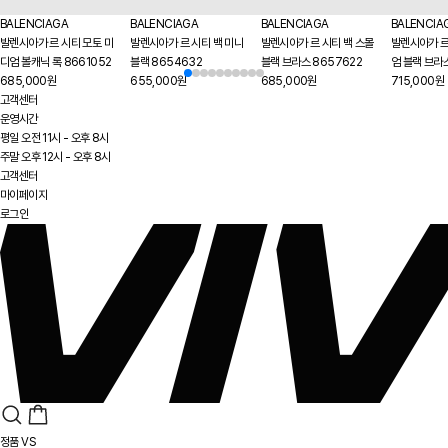
BALENCIAGA
BALENCIAGA
BALENCIAGA
BALENCIA
발렌시아가 르 시티 모토 미
발렌시아가 르 시티 백 미니
발렌시아가 르 시티 백 스몰
발렌시아가 르
디엄 볼캐닉 록 8661052
블랙 8654632
블랙 브라스 8657622
엄 블랙 브라
685,000원
655,000원
685,000원
715,000원
고객센터
운영시간
평일 오전 11시 - 오후 8시
주말 오후 12시 - 오후 8시
고객센터
마이페이지
로그인
정품 VS