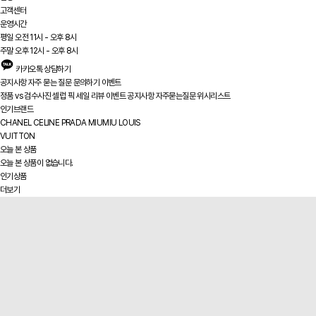
고객센터
운영시간
평일 오전 11시 - 오후 8시
주말 오후 12시 - 오후 8시
카카오톡 상담하기
공지사항
자주 묻는 질문
문의하기
이벤트
정품 vs
검수사진
셀럽 픽
세일
리뷰
이벤트
공지사항
자주묻는질문
위시리스트
인기브랜드
CHANEL
CELINE
PRADA
MIUMIU
LOUIS
VUITTON
오늘 본 상품
오늘 본 상품이 없습니다.
인기상품
더보기