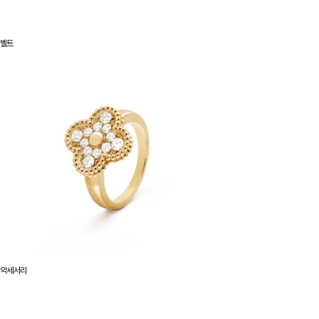
벨트
악세서리