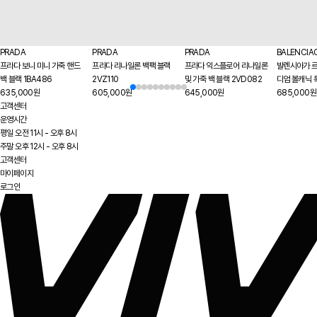
PRADA
PRADA
PRADA
BALENCIA
프라다 보니 미니 가죽 핸드
프라다 리나일론 백팩 블랙
프라다 익스플로어 리나일론
발렌시아가 르
백 블랙 1BA486
2VZ110
및 가죽 백 블랙 2VD082
디엄 볼캐닉 록
635,000원
605,000원
645,000원
685,000원
고객센터
운영시간
평일 오전 11시 - 오후 8시
주말 오후 12시 - 오후 8시
고객센터
마이페이지
로그인