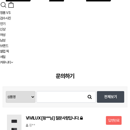
정품 VS
검수사진
인기
신상
여성
남성
브랜드
셀럽 픽
세일
커뮤니티
문의하기
전체보기
VIVILUX [황**님] 질문사항입니다.
답변완료
황**