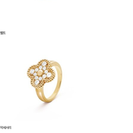
벨트
악세서리