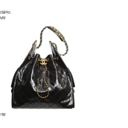
선글라스
남성
가방