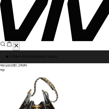
회
● 로그인을 하시면
포인트
를 확인하실 수 있습니다.
원
로
여성
남성
브랜드
고객센터
그
여성
인