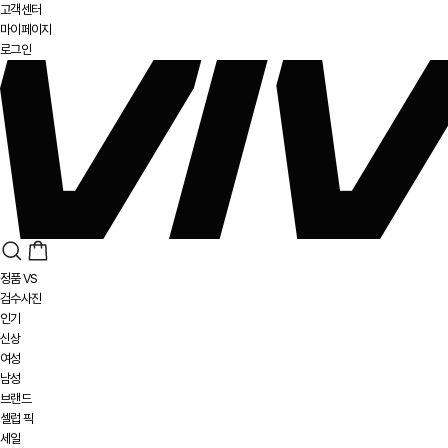
고객센터
마이페이지
로그인
정품 VS
검수사진
인기
신상
여성
남성
브랜드
셀럽 픽
세일