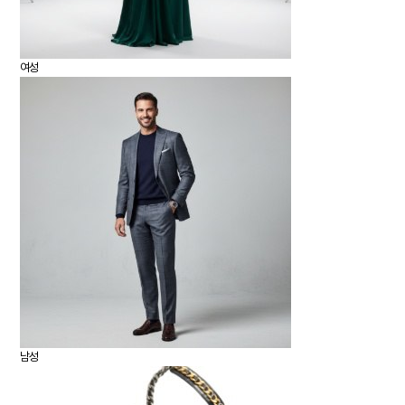
여성
남성