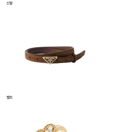
신발
벨트