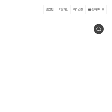
로그인
회원가입
마이쇼핑
장바구니
0