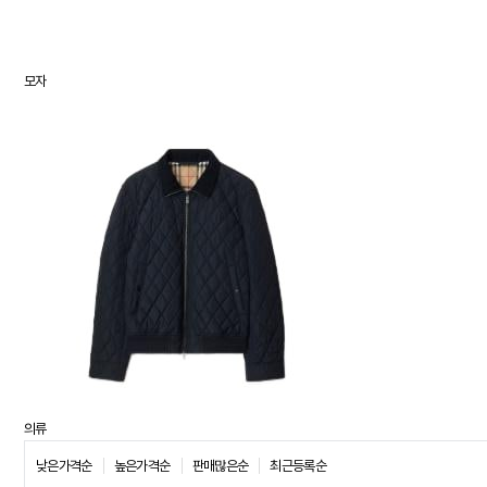
모자
의류
낮은가격순
높은가격순
판매많은순
최근등록순