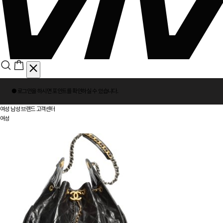
회
● 로그인을 하시면
포인트
를 확인하실 수 있습니다.
원
로
여성
남성
브랜드
고객센터
그
여성
인