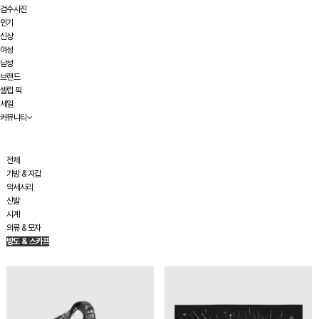
검수사진
인기
신상
여성
남성
브랜드
셀럽 픽
세일
커뮤니티
전체
가방 & 지갑
악세사리
신발
시계
의류 & 모자
방도 & 스카프