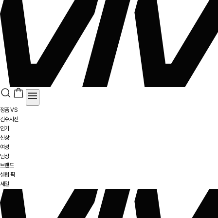
정품 VS
검수사진
인기
신상
여성
남성
브랜드
셀럽 픽
세일