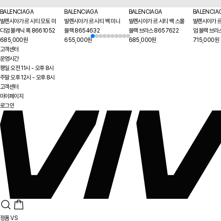
BALENCIAGA
BALENCIAGA
BALENCIAGA
BALENCIA
발렌시아가 르 시티 모토 미
발렌시아가 르 시티 백 미니
발렌시아가 르 시티 백 스몰
발렌시아가 르
디엄 볼캐닉 록 8661052
블랙 8654632
블랙 브라스 8657622
엄 블랙 브라
685,000원
655,000원
685,000원
715,000원
고객센터
운영시간
평일 오전 11시 - 오후 8시
주말 오후 12시 - 오후 8시
고객센터
마이페이지
로그인
정품 VS