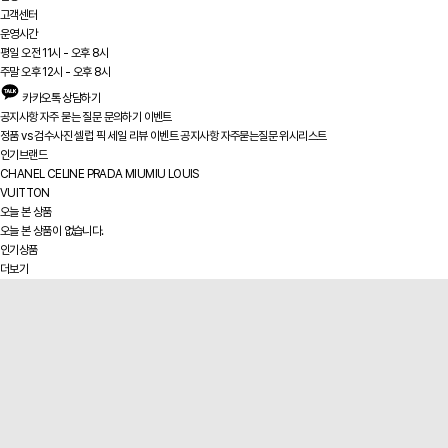
고객센터
운영시간
평일 오전 11시 - 오후 8시
주말 오후 12시 - 오후 8시
카카오톡 상담하기
공지사항
자주 묻는 질문
문의하기
이벤트
정품 vs
검수사진
셀럽 픽
세일
리뷰
이벤트
공지사항
자주묻는질문
위시리스트
인기브랜드
CHANEL
CELINE
PRADA
MIUMIU
LOUIS
VUITTON
오늘 본 상품
오늘 본 상품이 없습니다.
인기상품
더보기