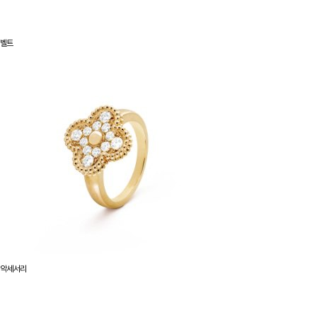
벨트
악세서리