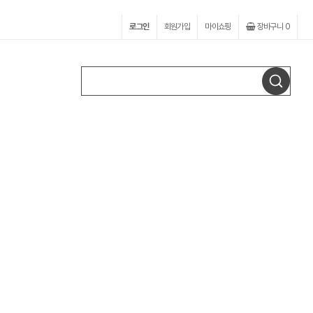
로그인
회원가입
마이쇼핑
장바구니
0