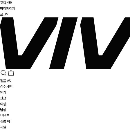
고객센터
마이페이지
로그인
정품 VS
검수사진
인기
신상
여성
남성
브랜드
셀럽 픽
세일