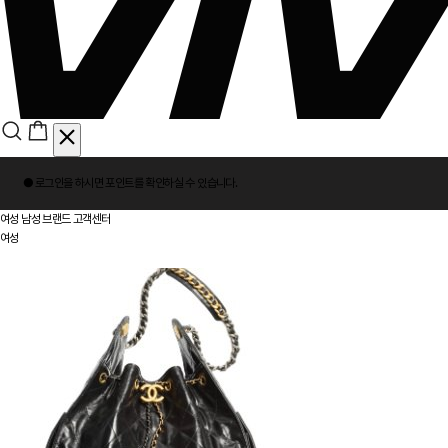
회
● 로그인을 하시면
포인트
를 확인하실 수 있습니다.
원
로
여성
남성
브랜드
고객센터
그
여성
인