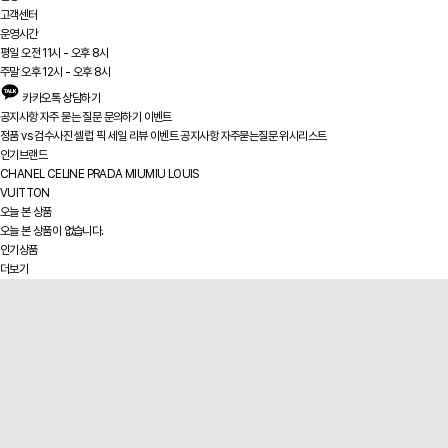
고객센터
운영시간
평일 오전 11시 - 오후 8시
주말 오후 12시 - 오후 8시
카카오톡 상담하기
공지사항
자주 묻는 질문
문의하기
이벤트
정품 vs
검수사진
셀럽 픽
세일
리뷰
이벤트
공지사항
자주묻는질문
위시리스트
인기브랜드
CHANEL
CELINE
PRADA
MIUMIU
LOUIS
VUITTON
오늘 본 상품
오늘 본 상품이 없습니다.
인기상품
더보기