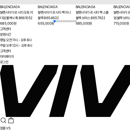
BALENCIAGA
BALENCIAGA
BALENCIAGA
BALENCIA
발렌시아가 르 시티 모토 미
발렌시아가 르 시티 백 미니
발렌시아가 르 시티 백 스몰
발렌시아가 르
디엄 볼캐닉 록 8661052
블랙 8654632
블랙 브라스 8657622
엄 블랙 브라
685,000원
655,000원
685,000원
715,000원
고객센터
운영시간
평일 오전 11시 - 오후 8시
주말 오후 12시 - 오후 8시
고객센터
마이페이지
로그인
정품 VS