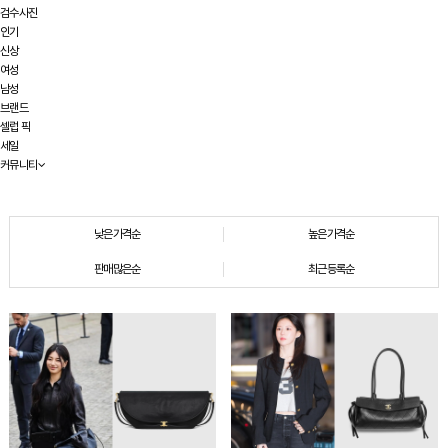
검수사진
인기
신상
여성
남성
브랜드
셀럽 픽
세일
커뮤니티
낮은가격순
높은가격순
판매많은순
최근등록순