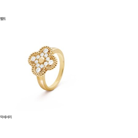
벨트
악세서리