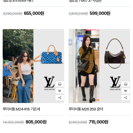
생로랑 851689 애니
생로랑 766731 차정원
655,000원
599,000원
3,980,000원
2,890,000원
루이비통 M24418 기은세
루이비통 M26359 윤아
805,000원
715,000원
14,900,000원
6,160,000원