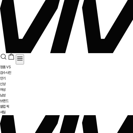
정품 VS
검수사진
인기
신상
여성
남성
브랜드
셀럽 픽
세일