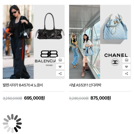
발렌시아가 845704 노윤서
샤넬 AS5311 산다라박
695,000원
875,000원
3,250,000원
9,280,000원