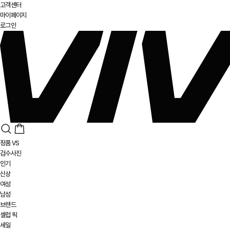
고객센터
마이페이지
로그인
정품 VS
검수사진
인기
신상
여성
남성
브랜드
셀럽 픽
세일