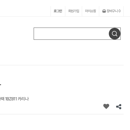
로그인
회원가입
마이쇼핑
장바구니
0
나
 1BZ811 카리나