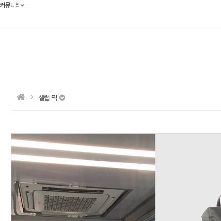
커뮤니티
셀럽 픽