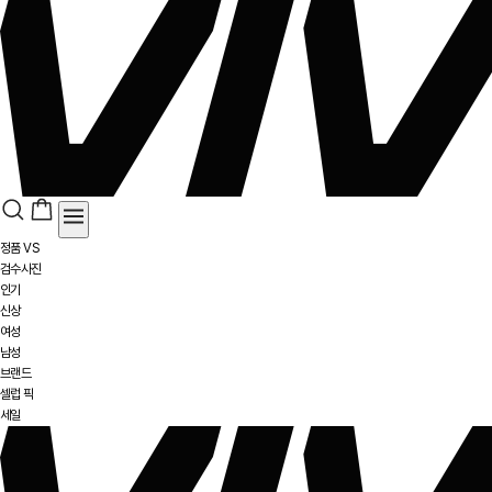
정품 VS
검수사진
인기
신상
여성
남성
브랜드
셀럽 픽
세일