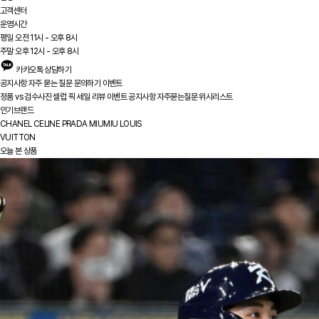
고객센터
운영시간
평일 오전 11시 - 오후 8시
주말 오후 12시 - 오후 8시
카카오톡 상담하기
공지사항
자주 묻는 질문
문의하기
이벤트
정품 vs
검수사진
셀럽 픽
세일
리뷰
이벤트
공지사항
자주묻는질문
위시리스트
인기브랜드
CHANEL
CELINE
PRADA
MIUMIU
LOUIS
VUITTON
오늘 본 상품