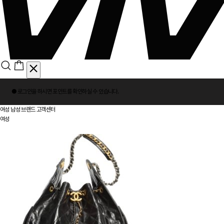
회
● 로그인을 하시면
포인트
를 확인하실 수 있습니다.
원
로
여성
남성
브랜드
고객센터
그
여성
인