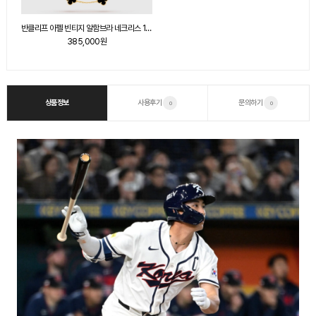
반클리프 아펠 빈티지 알함브라 네크리스 10개 모티브 오닉스 42700
385,000원
상품정보
사용후기
문의하기
0
0