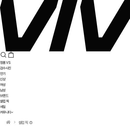
정품 VS
검수사진
인기
신상
여성
남성
브랜드
셀럽 픽
세일
커뮤니티
셀럽 픽