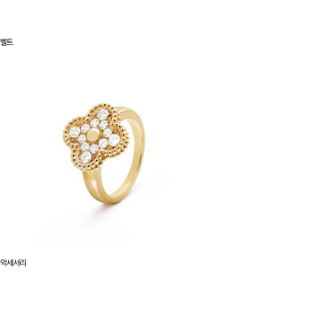
벨트
악세서리