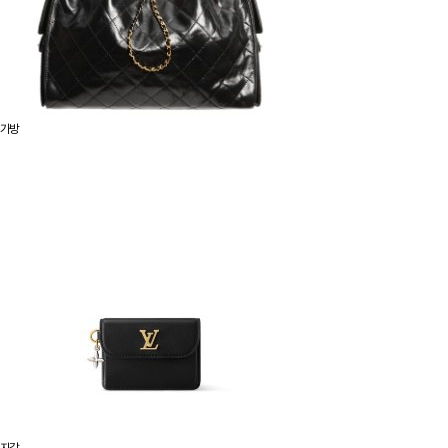
가방
지갑