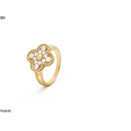
벨트
악세서리