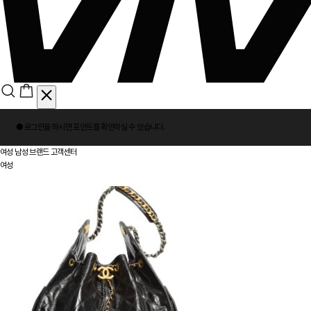
회
● 로그인을 하시면
포인트
를 확인하실 수 있습니다.
원
로
여성
남성
브랜드
고객센터
그
여성
인