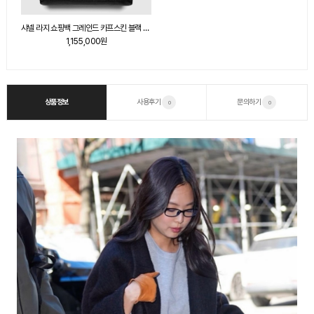
샤넬 라지 쇼핑백 그레인드 카프스킨 블랙 AS6289
1,155,000원
상품정보
사용후기
문의하기
0
0