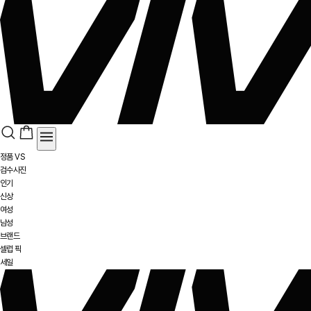
정품 VS
검수사진
인기
신상
여성
남성
브랜드
셀럽 픽
세일