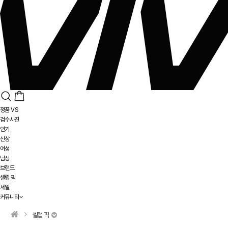
정품 VS
검수사진
인기
신상
여성
남성
브랜드
셀럽 픽
세일
커뮤니티
셀럽 픽