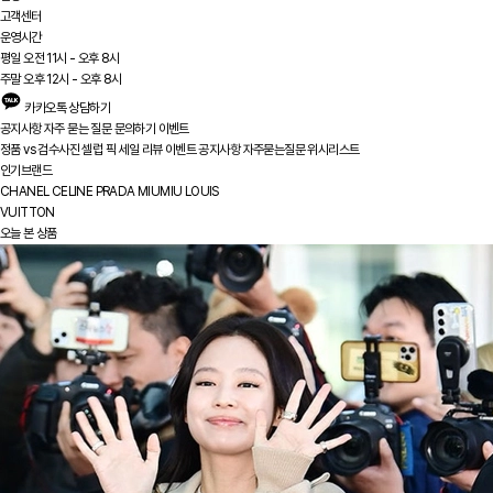
고객센터
운영시간
평일 오전 11시 - 오후 8시
주말 오후 12시 - 오후 8시
카카오톡 상담하기
공지사항
자주 묻는 질문
문의하기
이벤트
정품 vs
검수사진
셀럽 픽
세일
리뷰
이벤트
공지사항
자주묻는질문
위시리스트
인기브랜드
CHANEL
CELINE
PRADA
MIUMIU
LOUIS
VUITTON
오늘 본 상품