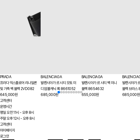
PRADA
BALENCIAGA
BALENCIAGA
BALENCIA
프라다 익스플로어 리나일론
발렌시아가 르 시티 모토 미
발렌시아가 르 시티 백 미니
발렌시아가 르
및 가죽 백 블랙 2VD082
디엄 볼캐닉 록 8661052
블랙 8654632
블랙 브라스 
645,000원
685,000원
655,000원
685,000원
고객센터
운영시간
평일 오전 11시 - 오후 8시
주말 오후 12시 - 오후 8시
고객센터
마이페이지
로그인