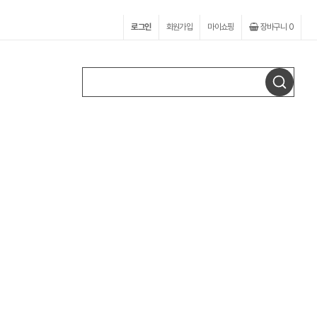
로그인
회원가입
마이쇼핑
장바구니
0