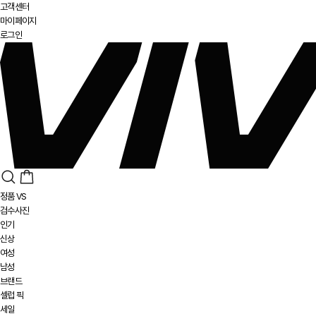
고객센터
마이페이지
로그인
정품 VS
검수사진
인기
신상
여성
남성
브랜드
셀럽 픽
세일