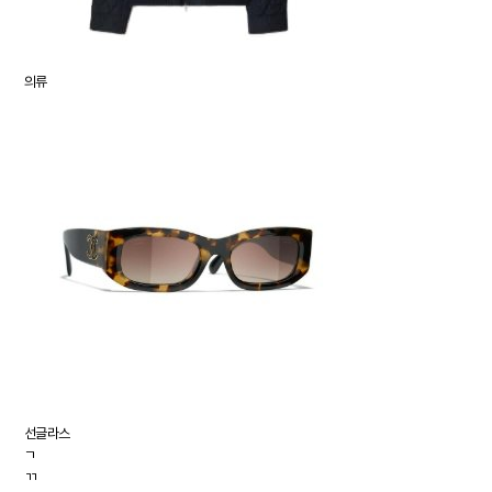
의류
선글라스
ㄱ
ㄲ