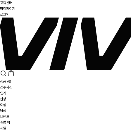
고객센터
마이페이지
로그인
정품 VS
검수사진
인기
신상
여성
남성
브랜드
셀럽 픽
세일