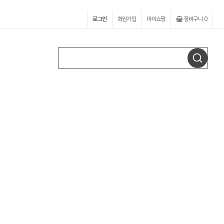
로그인
회원가입
마이쇼핑
장바구니
0