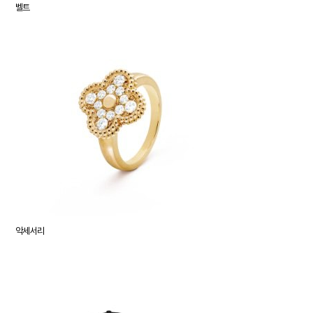
벨트
악세서리