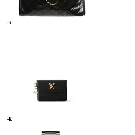
가방
지갑