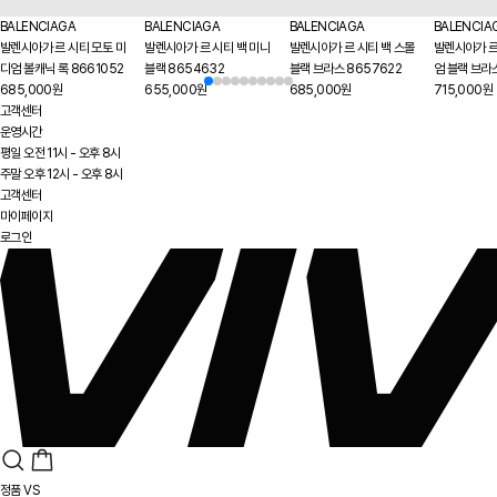
BALENCIAGA
BALENCIAGA
BALENCIAGA
BALENCIA
발렌시아가 르 시티 모토 미
발렌시아가 르 시티 백 미니
발렌시아가 르 시티 백 스몰
발렌시아가 르
디엄 볼캐닉 록 8661052
블랙 8654632
블랙 브라스 8657622
엄 블랙 브라
685,000원
655,000원
685,000원
715,000원
고객센터
운영시간
평일 오전 11시 - 오후 8시
주말 오후 12시 - 오후 8시
고객센터
마이페이지
로그인
정품 VS