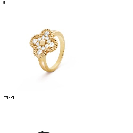
벨트
악세서리