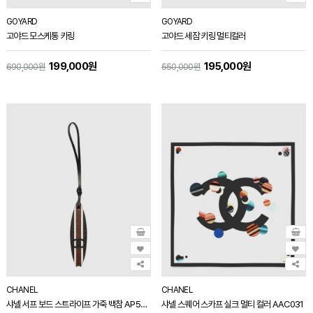
GOYARD
GOYARD
고야드 모스케통 키링
고야드 세잠 키링 멀티컬러
199,000원
195,000원
690,000원
550,000원
CHANEL
CHANEL
샤넬 서프 보드 스트라이프 가죽 백참 AP5178
샤넬 스퀘어 스카프 실크 멀티 컬러 AAC031