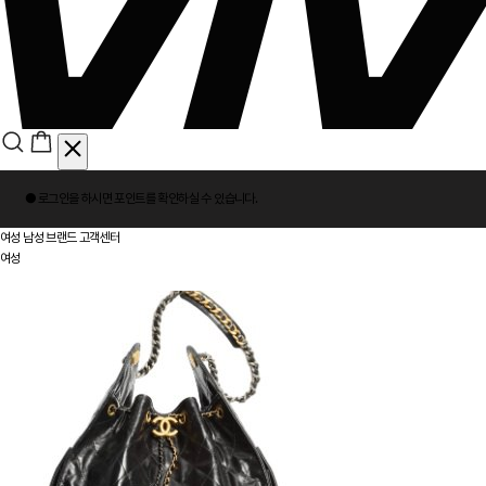
회
● 로그인을 하시면
포인트
를 확인하실 수 있습니다.
원
로
여성
남성
브랜드
고객센터
그
여성
인