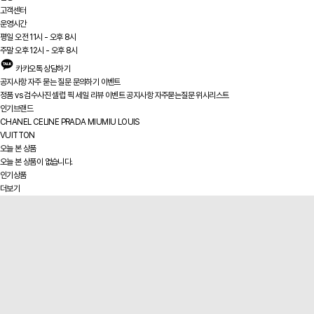
고객센터
운영시간
평일 오전 11시 - 오후 8시
주말 오후 12시 - 오후 8시
카카오톡 상담하기
공지사항
자주 묻는 질문
문의하기
이벤트
정품 vs
검수사진
셀럽 픽
세일
리뷰
이벤트
공지사항
자주묻는질문
위시리스트
인기브랜드
CHANEL
CELINE
PRADA
MIUMIU
LOUIS
VUITTON
오늘 본 상품
오늘 본 상품이 없습니다.
인기상품
더보기