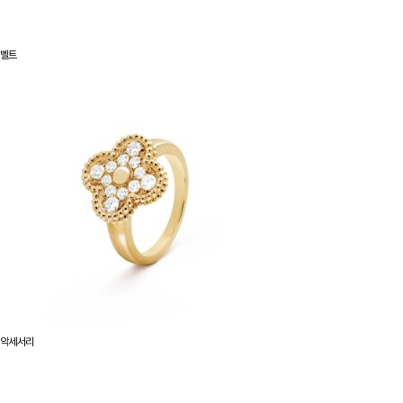
벨트
악세서리