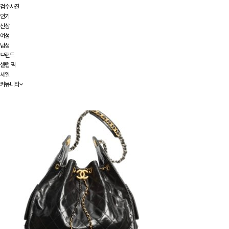
검수사진
인기
신상
여성
남성
브랜드
셀럽 픽
세일
커뮤니티