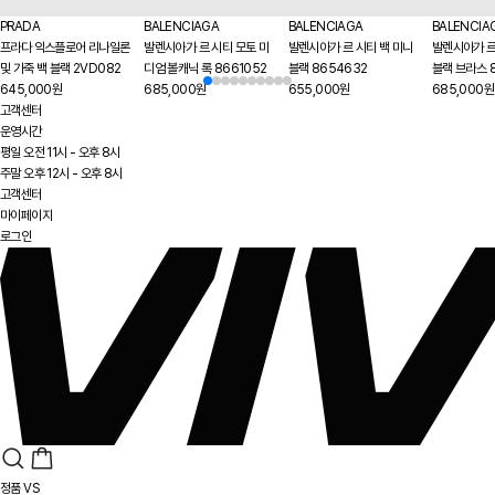
PRADA
BALENCIAGA
BALENCIAGA
BALENCIA
프라다 익스플로어 리나일론
발렌시아가 르 시티 모토 미
발렌시아가 르 시티 백 미니
발렌시아가 르
및 가죽 백 블랙 2VD082
디엄 볼캐닉 록 8661052
블랙 8654632
블랙 브라스 
645,000원
685,000원
655,000원
685,000원
고객센터
운영시간
평일 오전 11시 - 오후 8시
주말 오후 12시 - 오후 8시
고객센터
마이페이지
로그인
정품 VS