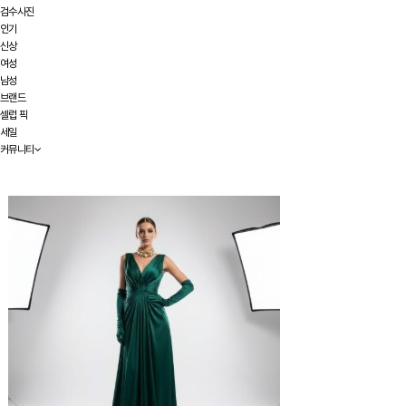
검수사진
인기
신상
여성
남성
브랜드
셀럽 픽
세일
커뮤니티