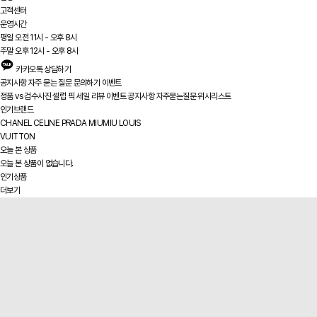
고객센터
운영시간
평일 오전 11시 - 오후 8시
주말 오후 12시 - 오후 8시
카카오톡 상담하기
공지사항
자주 묻는 질문
문의하기
이벤트
정품 vs
검수사진
셀럽 픽
세일
리뷰
이벤트
공지사항
자주묻는질문
위시리스트
인기브랜드
CHANEL
CELINE
PRADA
MIUMIU
LOUIS
VUITTON
오늘 본 상품
오늘 본 상품이 없습니다.
인기상품
더보기