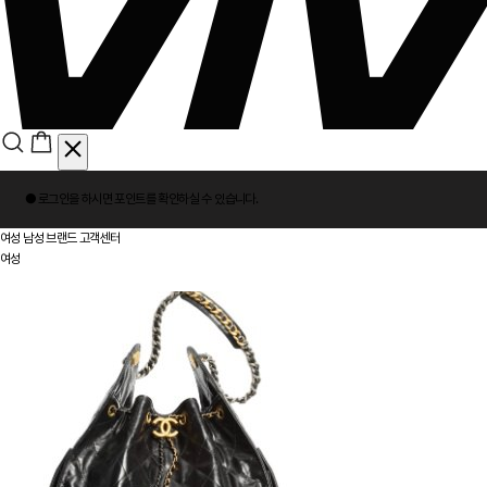
회
● 로그인을 하시면
포인트
를 확인하실 수 있습니다.
원
로
여성
남성
브랜드
고객센터
그
여성
인