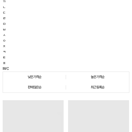
ㄲ
ㄴ
ㄷ
ㄹ
ㅁ
ㅂ
ㅅ
ㅇ
ㅈ
ㅋ
ㅌ
ㅍ
IWC
낮은가격순
높은가격순
판매많은순
최근등록순