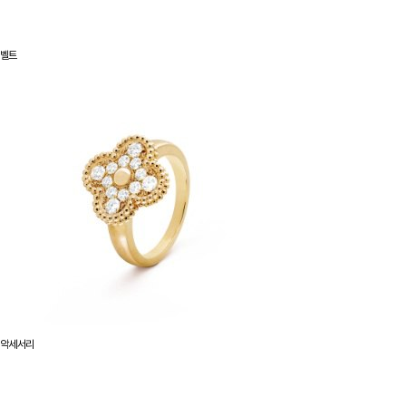
벨트
악세서리