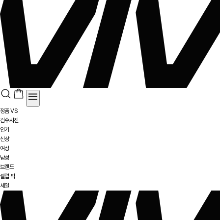
정품 VS
검수사진
인기
신상
여성
남성
브랜드
셀럽 픽
세일