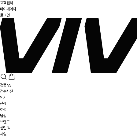
고객센터
마이페이지
로그인
정품 VS
검수사진
인기
신상
여성
남성
브랜드
셀럽 픽
세일