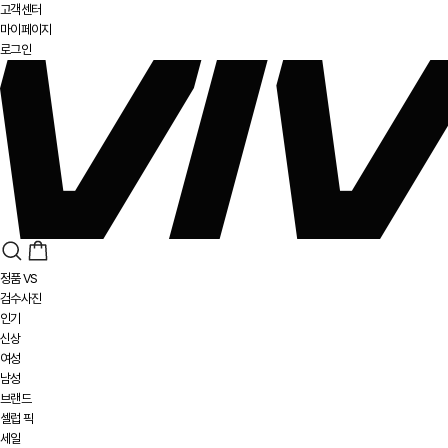
고객센터
마이페이지
로그인
정품 VS
검수사진
인기
신상
여성
남성
브랜드
셀럽 픽
세일