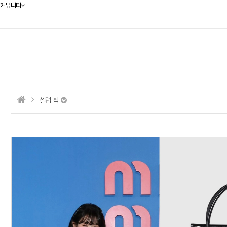
커뮤니티
셀럽 픽