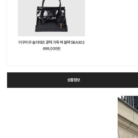
미우미우 솔리테르 광택 가죽 백 블랙 5BA302
699,000원
상품정보