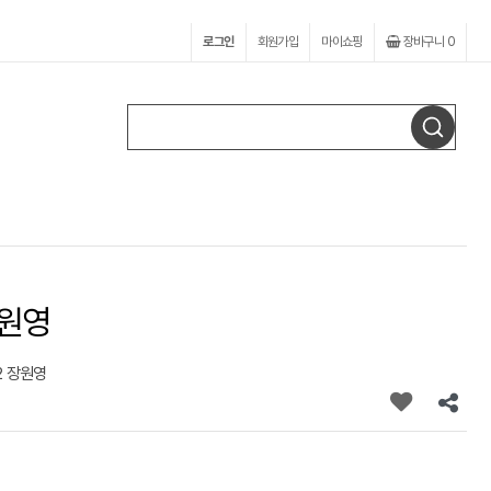
로그인
회원가입
마이쇼핑
장바구니
0
장원영
2 장원영