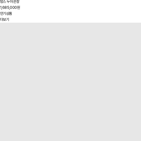
망스 누아 은장
1,685,000원
인기상품
더보기