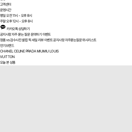
고객센터
운영시간
평일 오전 11시 - 오후 8시
주말 오후 12시 - 오후 8시
카카오톡 상담하기
공지사항
자주 묻는 질문
문의하기
이벤트
정품 vs
검수사진
셀럽 픽
세일
리뷰
이벤트
공지사항
자주묻는질문
위시리스트
인기브랜드
CHANEL
CELINE
PRADA
MIUMIU
LOUIS
VUITTON
오늘 본 상품