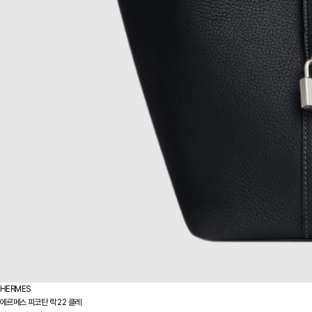
HERMES
에르메스 피코탄 락 22 클레