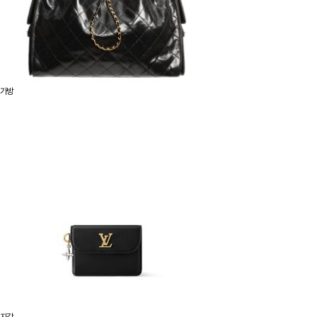
가방
지갑