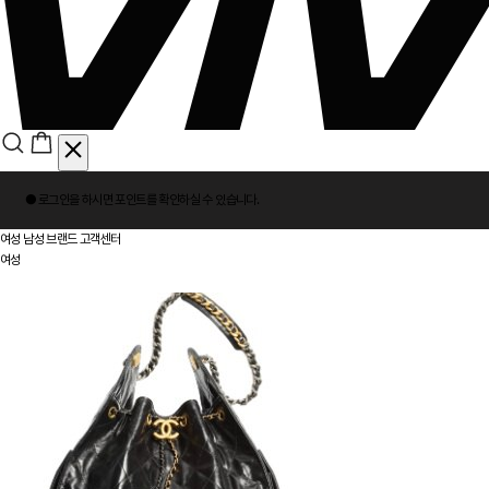
회
● 로그인을 하시면
포인트
를 확인하실 수 있습니다.
원
로
여성
남성
브랜드
고객센터
그
여성
인