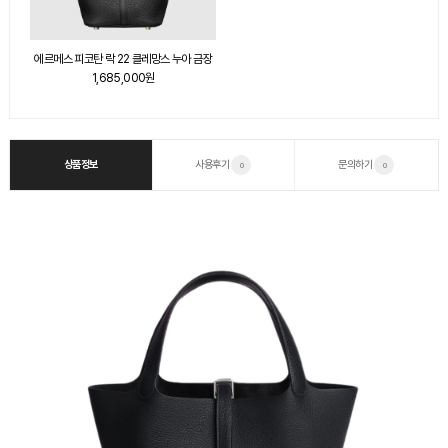
에르메스 피코탄 락 22 클레망스 누아 금장
1,685,000원
상품정보
사용후기
문의하기
0
0