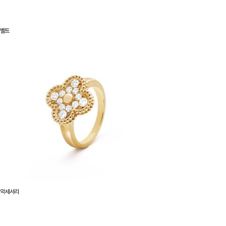
벨트
악세서리