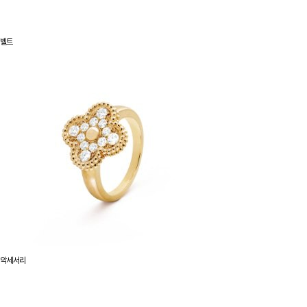
벨트
악세서리