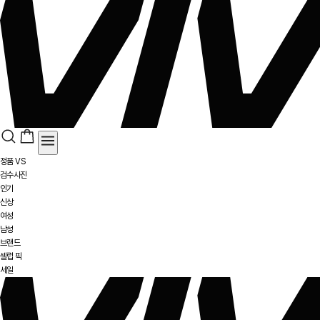
정품 VS
검수사진
인기
신상
여성
남성
브랜드
셀럽 픽
세일