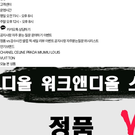
고객센터
운영시간
평일 오전 11시 - 오후 8시
주말 오후 12시 - 오후 8시
카카오톡 상담하기
공지사항
자주 묻는 질문
문의하기
이벤트
정품 vs
검수사진
셀럽 픽
세일
리뷰
이벤트
공지사항
자주묻는질문
위시리스트
인기브랜드
CHANEL
CELINE
PRADA
MIUMIU
LOUIS
VUITTON
오늘 본 상품