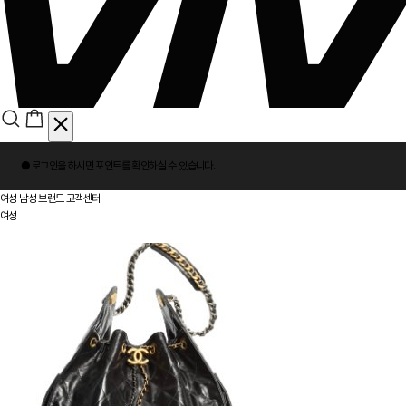
회
● 로그인을 하시면
포인트
를 확인하실 수 있습니다.
원
로
여성
남성
브랜드
고객센터
그
여성
인