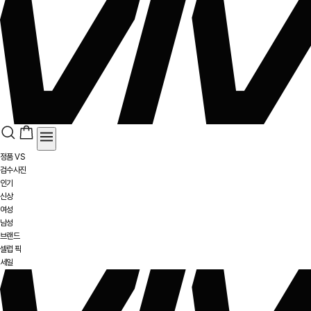
정품 VS
검수사진
인기
신상
여성
남성
브랜드
셀럽 픽
세일