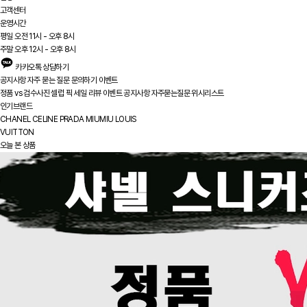
고객센터
운영시간
평일 오전 11시 - 오후 8시
주말 오후 12시 - 오후 8시
카카오톡 상담하기
공지사항
자주 묻는 질문
문의하기
이벤트
정품 vs
검수사진
셀럽 픽
세일
리뷰
이벤트
공지사항
자주묻는질문
위시리스트
인기브랜드
CHANEL
CELINE
PRADA
MIUMIU
LOUIS
VUITTON
오늘 본 상품