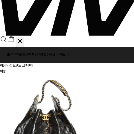
회
● 로그인을 하시면
포인트
를 확인하실 수 있습니다.
원
로
여성
남성
브랜드
고객센터
그
여성
인