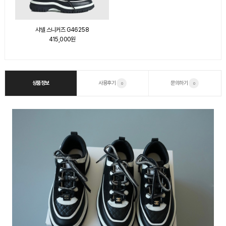
샤넬 스니커즈 G46258
415,000원
상품정보
사용후기
문의하기
0
0