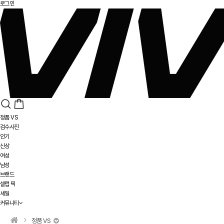
로그인
정품 VS
검수사진
인기
신상
여성
남성
브랜드
셀럽 픽
세일
커뮤니티
정품 VS