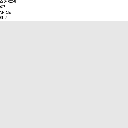
즈 G46258
0원
인기상품
더보기