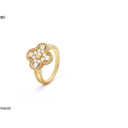
벨트
악세서리