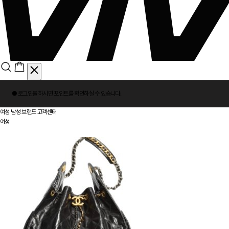
회
● 로그인을 하시면
포인트
를 확인하실 수 있습니다.
원
로
여성
남성
브랜드
고객센터
그
여성
인