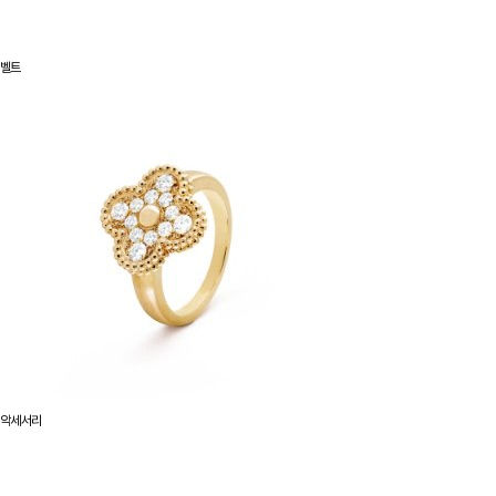
벨트
악세서리