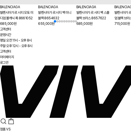
BALENCIAGA
BALENCIAGA
BALENCIAGA
BALENCIA
발렌시아가 르 시티 모토 미
발렌시아가 르 시티 백 미니
발렌시아가 르 시티 백 스몰
발렌시아가 르
디엄 볼캐닉 록 8661052
블랙 8654632
블랙 브라스 8657622
엄 블랙 브라
685,000원
655,000원
685,000원
715,000원
고객센터
운영시간
평일 오전 11시 - 오후 8시
주말 오후 12시 - 오후 8시
고객센터
마이페이지
로그인
정품 VS