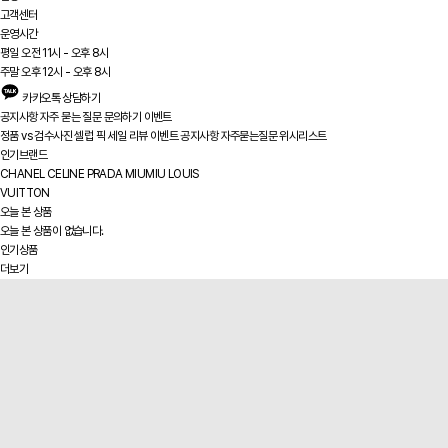
고객센터
운영시간
평일 오전 11시 - 오후 8시
주말 오후 12시 - 오후 8시
카카오톡 상담하기
공지사항
자주 묻는 질문
문의하기
이벤트
정품 vs
검수사진
셀럽 픽
세일
리뷰
이벤트
공지사항
자주묻는질문
위시리스트
인기브랜드
CHANEL
CELINE
PRADA
MIUMIU
LOUIS
VUITTON
오늘 본 상품
오늘 본 상품이 없습니다.
인기상품
더보기