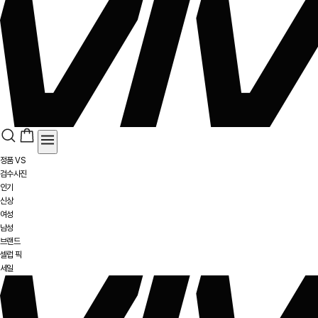
정품 VS
검수사진
인기
신상
여성
남성
브랜드
셀럽 픽
세일