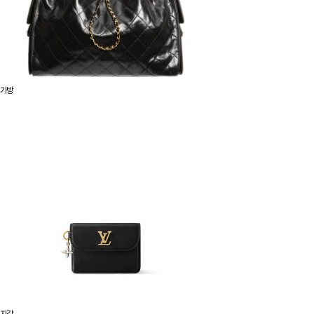
가방
지갑