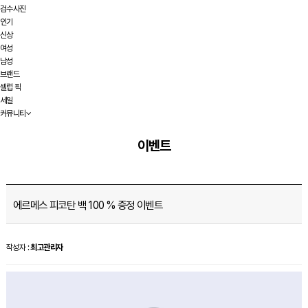
검수사진
인기
신상
여성
남성
브랜드
셀럽 픽
세일
커뮤니티
이벤트
에르메스 피코탄 백 100 % 증정 이벤트
작성자 :
최고관리자