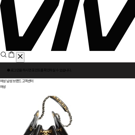
회
● 로그인을 하시면
포인트
를 확인하실 수 있습니다.
원
로
여성
남성
브랜드
고객센터
그
여성
인