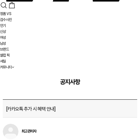
정품 VS
검수사진
인기
신상
여성
남성
브랜드
셀럽 픽
세일
커뮤니티
공지사항
[카카오톡 추가 시 혜택 안내]
최고관리자