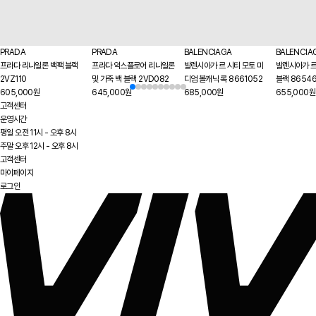
PRADA
PRADA
BALENCIAGA
BALENCIA
프라다 리나일론 백팩 블랙
프라다 익스플로어 리나일론
발렌시아가 르 시티 모토 미
발렌시아가 르
2VZ110
및 가죽 백 블랙 2VD082
디엄 볼캐닉 록 8661052
블랙 8654
605,000원
645,000원
685,000원
655,000원
고객센터
운영시간
평일 오전 11시 - 오후 8시
주말 오후 12시 - 오후 8시
고객센터
마이페이지
로그인