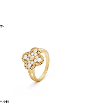
벨트
악세서리