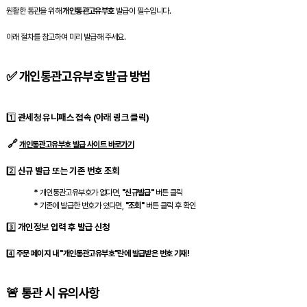
원활한 통관을 위해
개인통관고유부호
발급이 필수입니다.
아래 절차를 참고하여 미리 발급해 주세요.
✅
개인통관고유부호 발급 방법
1️⃣
관세청 유니패스 접속 (아래 링크 클릭)
🔗
개인통관고유부호 발급 사이트 바로가기
2️⃣
신규 발급 또는 기존 번호 조회
*
개인통관고유부호가 없다면,
"신규발급"
버튼 클릭
*
기존에 발급한 번호가 있다면,
"조회"
버튼 클릭 후 확인
3️⃣
개인정보 입력 후 발급 신청
4️⃣
주문 페이지 내 "개인통관고유부호"란에 발급받은 번호 기재!
🚨
통관 시 유의사항