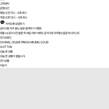
고객센터
운영시간
평일 오전 11시 - 오후 8시
주말 오후 12시 - 오후 8시
카카오톡 상담하기
공지사항
자주 묻는 질문
문의하기
이벤트
정품 vs
검수사진
셀럽 픽
세일
리뷰
이벤트
공지사항
자주묻는질문
위시리스트
인기브랜드
CHANEL
CELINE
PRADA
MIUMIU
LOUIS
VUITTON
오늘 본 상품
오늘 본 상품이 없습니다.
인기상품
더보기