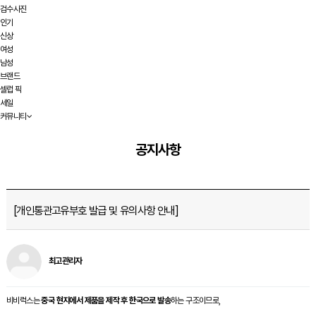
검수사진
인기
신상
여성
남성
브랜드
셀럽 픽
세일
커뮤니티
공지사항
[개인통관고유부호 발급 및 유의사항 안내]
최고관리자
비비럭스는
중국 현지에서 제품을 제작 후 한국으로 발송
하는 구조이므로,