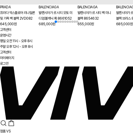
PRADA
BALENCIAGA
BALENCIAGA
BALENCIA
프라다 익스플로어 리나일론
발렌시아가 르 시티 모토 미
발렌시아가 르 시티 백 미니
발렌시아가 르
및 가죽 백 블랙 2VD082
디엄 볼캐닉 록 8661052
블랙 8654632
블랙 브라스 
645,000원
685,000원
655,000원
685,000원
고객센터
운영시간
평일 오전 11시 - 오후 8시
주말 오후 12시 - 오후 8시
고객센터
마이페이지
로그인
정품 VS