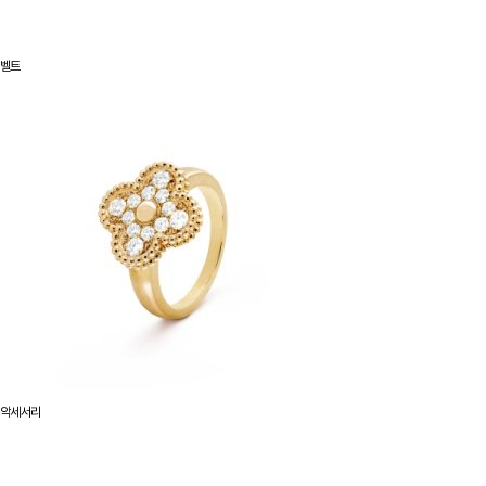
벨트
악세서리