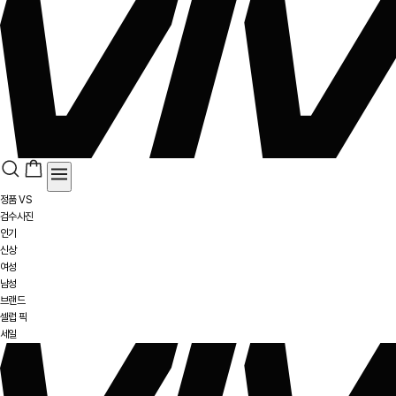
정품 VS
검수사진
인기
신상
여성
남성
브랜드
셀럽 픽
세일