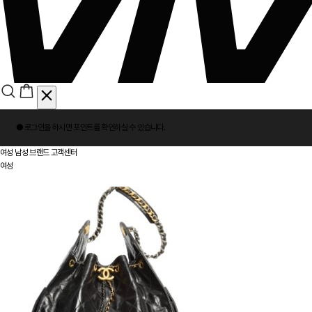
회
● 로그인을 하시면
포인트
를 확인하실 수 있습니다.
원
로
여성
남성
브랜드
고객센터
그
여성
인