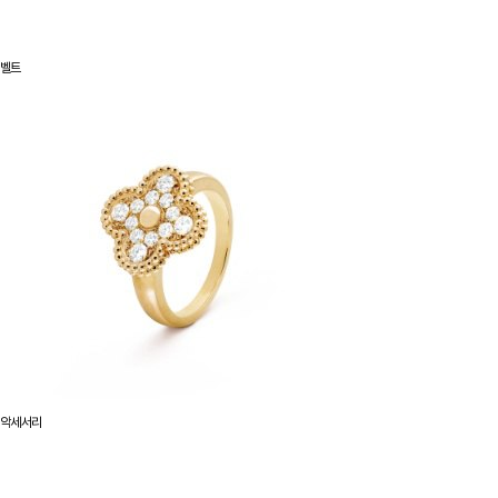
벨트
악세서리