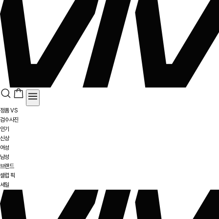
정품 VS
검수사진
인기
신상
여성
남성
브랜드
셀럽 픽
세일