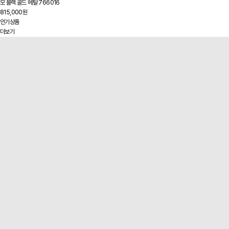
모 블랙 골드 메탈 766016
815,000원
인기상품
더보기