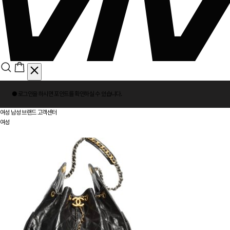
회
● 로그인을 하시면
포인트
를 확인하실 수 있습니다.
원
로
여성
남성
브랜드
고객센터
그
여성
인