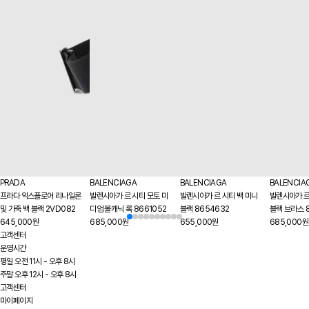
PRADA
BALENCIAGA
BALENCIAGA
BALENCIA
프라다 익스플로어 리나일론
발렌시아가 르 시티 모토 미
발렌시아가 르 시티 백 미니
발렌시아가 르
및 가죽 백 블랙 2VD082
디엄 볼캐닉 록 8661052
블랙 8654632
블랙 브라스 
645,000원
685,000원
655,000원
685,000원
고객센터
운영시간
평일 오전 11시 - 오후 8시
주말 오후 12시 - 오후 8시
고객센터
마이페이지