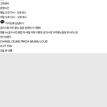
고객센터
운영시간
평일 오전 11시 - 오후 8시
주말 오후 12시 - 오후 8시
카카오톡 상담하기
공지사항
자주 묻는 질문
문의하기
이벤트
정품 vs
검수사진
셀럽 픽
세일
리뷰
이벤트
공지사항
자주묻는질문
위시리스트
인기브랜드
CHANEL
CELINE
PRADA
MIUMIU
LOUIS
VUITTON
오늘 본 상품