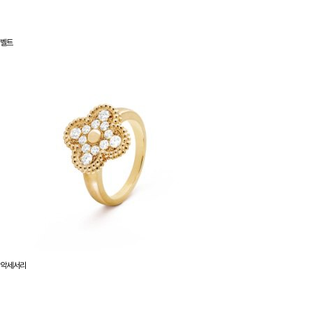
벨트
악세서리