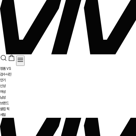
정품 VS
검수사진
인기
신상
여성
남성
브랜드
셀럽 픽
세일