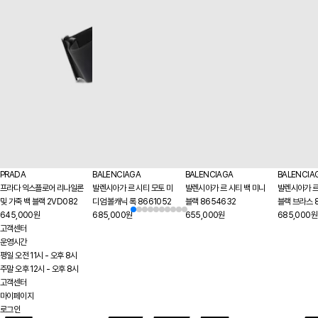
PRADA
BALENCIAGA
BALENCIAGA
BALENCIA
프라다 익스플로어 리나일론
발렌시아가 르 시티 모토 미
발렌시아가 르 시티 백 미니
발렌시아가 르
및 가죽 백 블랙 2VD082
디엄 볼캐닉 록 8661052
블랙 8654632
블랙 브라스 
645,000원
685,000원
655,000원
685,000원
고객센터
운영시간
평일 오전 11시 - 오후 8시
주말 오후 12시 - 오후 8시
고객센터
마이페이지
로그인