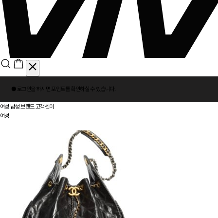
회
● 로그인을 하시면
포인트
를 확인하실 수 있습니다.
원
로
여성
남성
브랜드
고객센터
그
여성
인