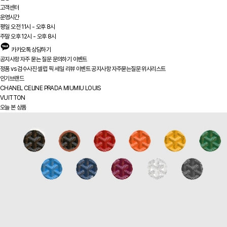
고객센터
운영시간
평일 오전 11시 - 오후 8시
주말 오후 12시 - 오후 8시
카카오톡 상담하기
공지사항
자주 묻는 질문
문의하기
이벤트
정품 vs
검수사진
셀럽 픽
세일
리뷰
이벤트
공지사항
자주묻는질문
위시리스트
인기브랜드
CHANEL
CELINE
PRADA
MIUMIU
LOUIS
VUITTON
오늘 본 상품