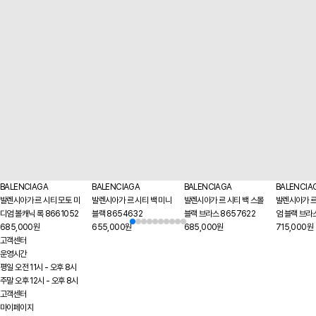
BALENCIAGA
BALENCIAGA
BALENCIAGA
BALENCIA
발렌시아가 르 시티 모토 미
발렌시아가 르 시티 백 미니
발렌시아가 르 시티 백 스몰
발렌시아가 르
디엄 볼캐닉 록 8661052
블랙 8654632
블랙 브라스 8657622
엄 블랙 브라
685,000원
655,000원
685,000원
715,000원
고객센터
운영시간
평일 오전 11시 - 오후 8시
주말 오후 12시 - 오후 8시
고객센터
마이페이지