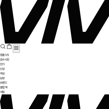
정품 VS
검수사진
인기
신상
여성
남성
브랜드
셀럽 픽
세일