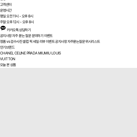
고객센터
운영시간
평일 오전 11시 - 오후 8시
주말 오후 12시 - 오후 8시
카카오톡 상담하기
공지사항
자주 묻는 질문
문의하기
이벤트
정품 vs
검수사진
셀럽 픽
세일
리뷰
이벤트
공지사항
자주묻는질문
위시리스트
인기브랜드
CHANEL
CELINE
PRADA
MIUMIU
LOUIS
VUITTON
오늘 본 상품