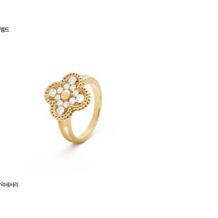
벨트
악세서리