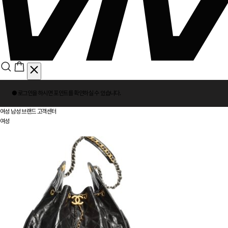
회
● 로그인을 하시면
포인트
를 확인하실 수 있습니다.
원
로
여성
남성
브랜드
고객센터
그
여성
인