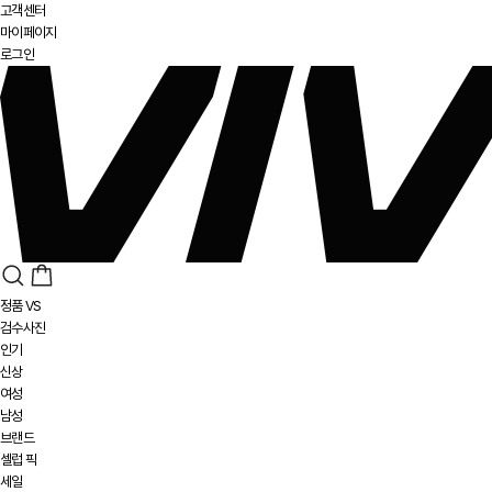
고객센터
마이페이지
로그인
정품 VS
검수사진
인기
신상
여성
남성
브랜드
셀럽 픽
세일