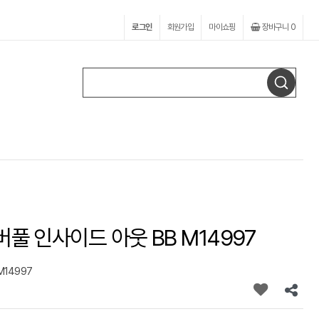
로그인
회원가입
마이쇼핑
장바구니
0
네버풀 인사이드 아웃 BB M14997
M14997