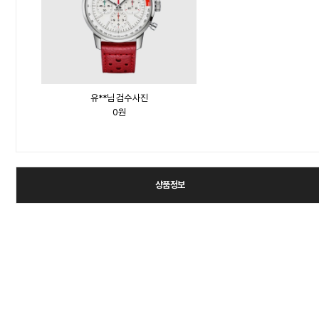
유**님 검수 사진
0원
상품정보