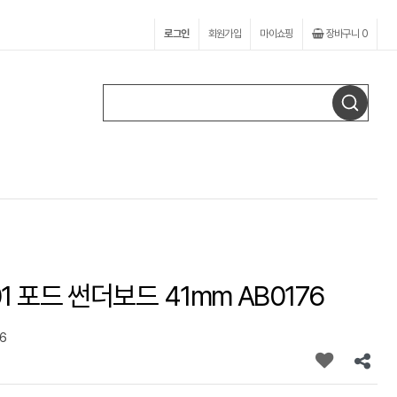
로그인
회원가입
마이쇼핑
장바구니
0
 포드 썬더보드 41mm AB0176
6