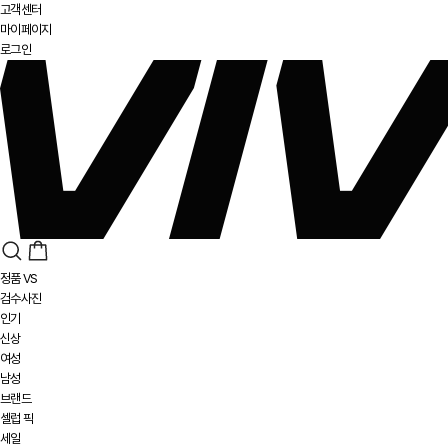
고객센터
마이페이지
로그인
정품 VS
검수사진
인기
신상
여성
남성
브랜드
셀럽 픽
세일