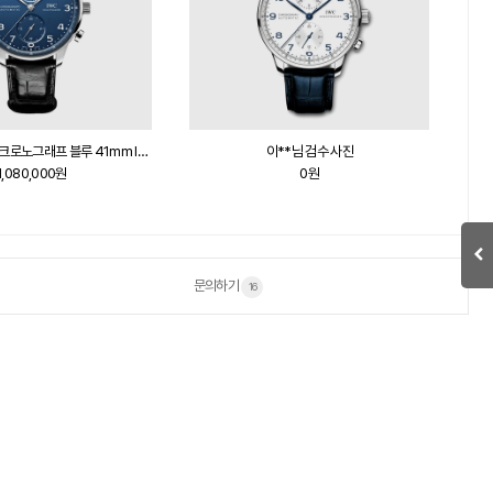
IWC 포르투기저 크로노그래프 블루 41mm IW371606
이**님 검수 사진
1,080,000원
0원
문의하기
16