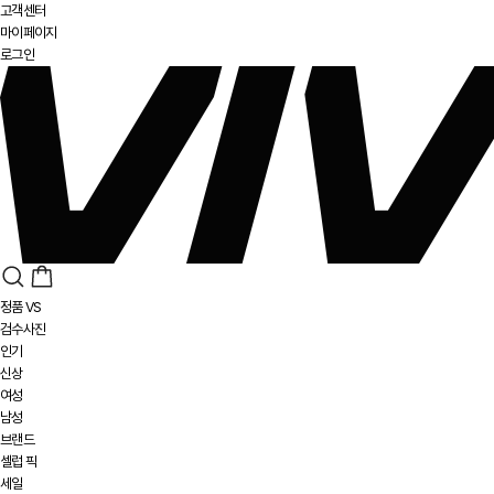
고객센터
마이페이지
로그인
정품 VS
검수사진
인기
신상
여성
남성
브랜드
셀럽 픽
세일