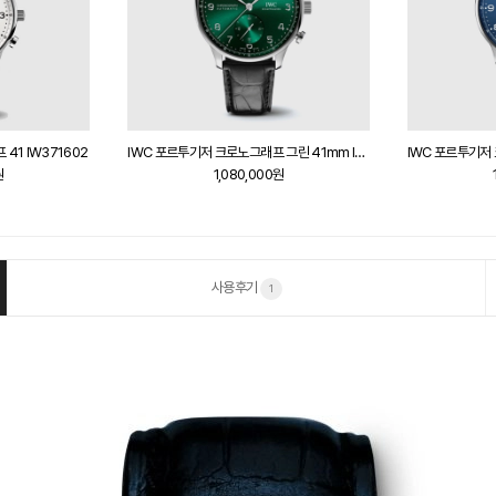
41 IW371602
IWC 포르투기저 크로노그래프 그린 41mm IW371615
원
1,080,000원
사용후기
1