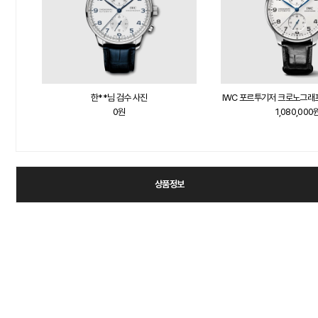
한**님 검수 사진
IWC 포르투기저 크로노그래프 
0원
1,080,000
상품정보