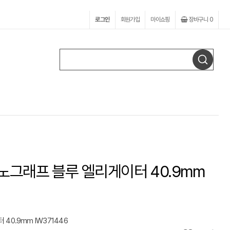
로그인
회원가입
마이쇼핑
장바구니
0
노그래프 블루 엘리게이터 40.9mm
40.9mm IW371446