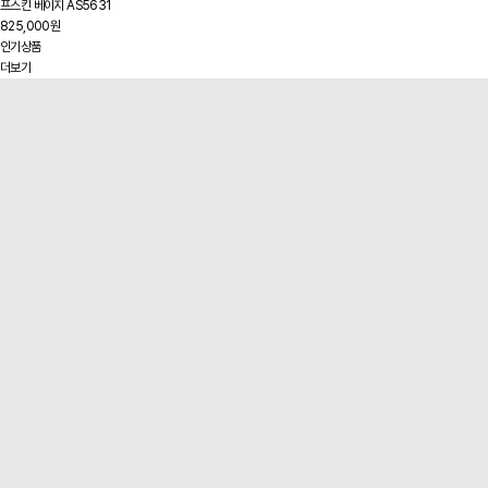
프스킨 베이지 AS5631
825,000원
인기상품
더보기