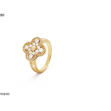
벨트
악세서리