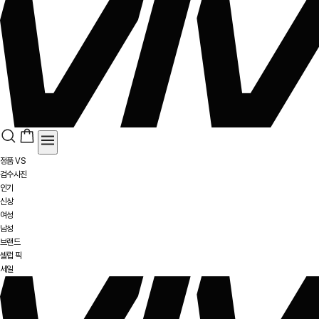
정품 VS
검수사진
인기
신상
여성
남성
브랜드
셀럽 픽
세일