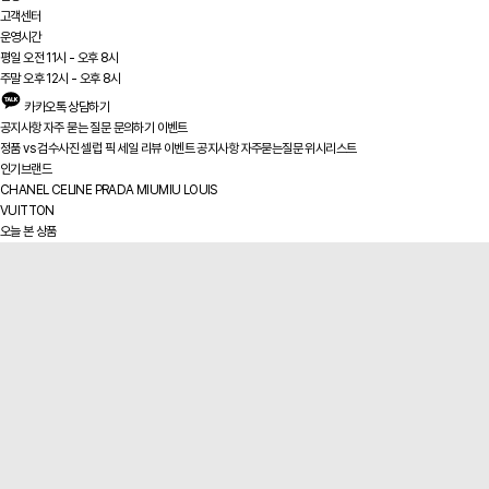
고객센터
운영시간
평일 오전 11시 - 오후 8시
주말 오후 12시 - 오후 8시
카카오톡 상담하기
공지사항
자주 묻는 질문
문의하기
이벤트
정품 vs
검수사진
셀럽 픽
세일
리뷰
이벤트
공지사항
자주묻는질문
위시리스트
인기브랜드
CHANEL
CELINE
PRADA
MIUMIU
LOUIS
VUITTON
오늘 본 상품