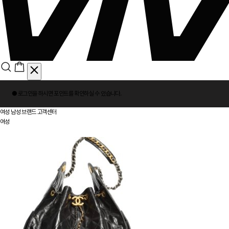
회
● 로그인을 하시면
포인트
를 확인하실 수 있습니다.
원
로
여성
남성
브랜드
고객센터
그
여성
인