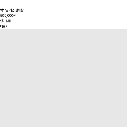
박**님 개인 결제창
505,000원
인기상품
더보기