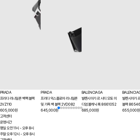
PRADA
PRADA
BALENCIAGA
BALENCIA
프라다 리나일론 백팩 블랙
프라다 익스플로어 리나일론
발렌시아가 르 시티 모토 미
발렌시아가 르
2VZ110
및 가죽 백 블랙 2VD082
디엄 볼캐닉 록 8661052
블랙 8654
605,000원
645,000원
685,000원
655,000원
고객센터
운영시간
평일 오전 11시 - 오후 8시
주말 오후 12시 - 오후 8시
고객센터