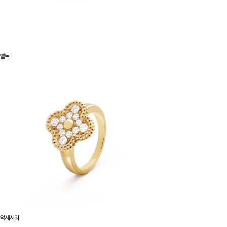
벨트
악세서리