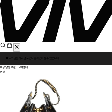
회
● 로그인을 하시면
포인트
를 확인하실 수 있습니다.
원
로
여성
남성
브랜드
고객센터
그
여성
인