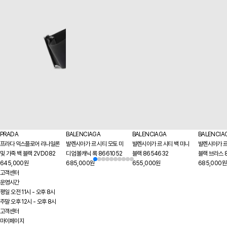
PRADA
BALENCIAGA
BALENCIAGA
BALENCIA
프라다 익스플로어 리나일론
발렌시아가 르 시티 모토 미
발렌시아가 르 시티 백 미니
발렌시아가 르
및 가죽 백 블랙 2VD082
디엄 볼캐닉 록 8661052
블랙 8654632
블랙 브라스 
645,000원
685,000원
655,000원
685,000원
고객센터
운영시간
평일 오전 11시 - 오후 8시
주말 오후 12시 - 오후 8시
고객센터
마이페이지