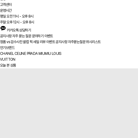
고객센터
운영시간
평일 오전 11시 - 오후 8시
주말 오후 12시 - 오후 8시
카카오톡 상담하기
공지사항
자주 묻는 질문
문의하기
이벤트
정품 vs
검수사진
셀럽 픽
세일
리뷰
이벤트
공지사항
자주묻는질문
위시리스트
인기브랜드
CHANEL
CELINE
PRADA
MIUMIU
LOUIS
VUITTON
오늘 본 상품