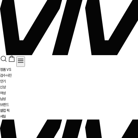
정품 VS
검수사진
인기
신상
여성
남성
브랜드
셀럽 픽
세일