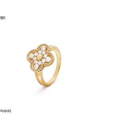
벨트
악세서리