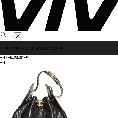
회
● 로그인을 하시면
포인트
를 확인하실 수 있습니다.
원
로
여성
남성
브랜드
고객센터
그
여성
인