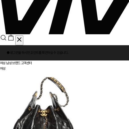
회
● 로그인을 하시면
포인트
를 확인하실 수 있습니다.
원
로
여성
남성
브랜드
고객센터
그
여성
인