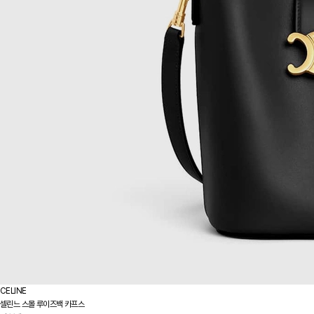
CELINE
셀린느 스몰 루이즈백 카프스