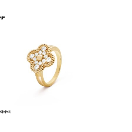
벨트
악세서리