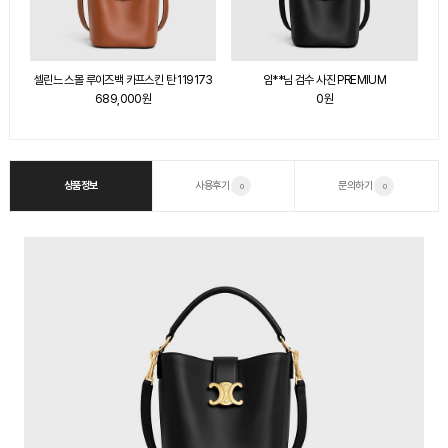
셀린느 스몰 루이즈백 카프스킨 탄 119173
임**님 검수 사진 PREMIUM
셀
689,000원
0원
상품정보
사용후기
문의하기
0
0