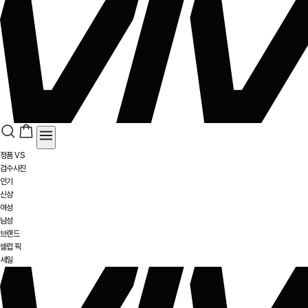
정품 VS
검수사진
인기
신상
여성
남성
브랜드
셀럽 픽
세일