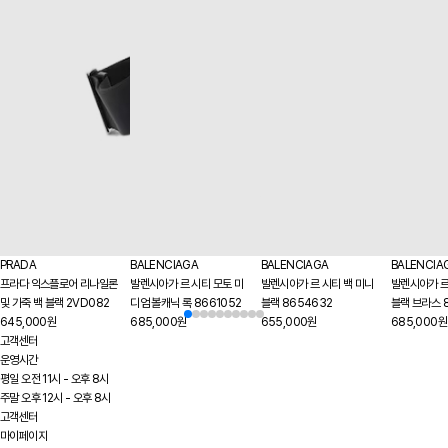
PRADA
BALENCIAGA
BALENCIAGA
BALENCIA
프라다 익스플로어 리나일론
발렌시아가 르 시티 모토 미
발렌시아가 르 시티 백 미니
발렌시아가 르
및 가죽 백 블랙 2VD082
디엄 볼캐닉 록 8661052
블랙 8654632
블랙 브라스 
645,000원
685,000원
655,000원
685,000원
고객센터
운영시간
평일 오전 11시 - 오후 8시
주말 오후 12시 - 오후 8시
고객센터
마이페이지