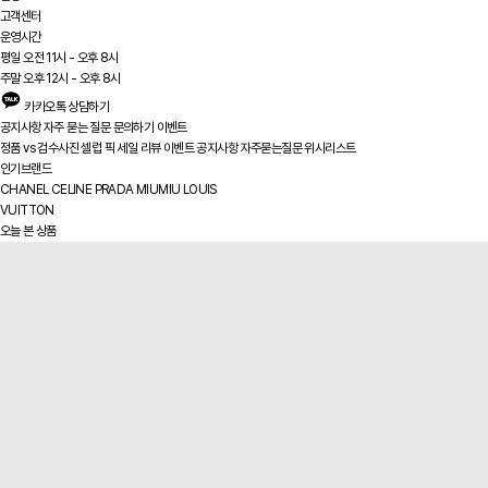
고객센터
운영시간
평일 오전 11시 - 오후 8시
주말 오후 12시 - 오후 8시
카카오톡 상담하기
공지사항
자주 묻는 질문
문의하기
이벤트
정품 vs
검수사진
셀럽 픽
세일
리뷰
이벤트
공지사항
자주묻는질문
위시리스트
인기브랜드
CHANEL
CELINE
PRADA
MIUMIU
LOUIS
VUITTON
오늘 본 상품