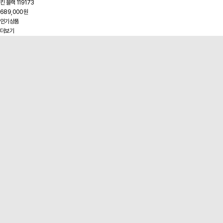
킨 블랙 119173
689,000원
인기상품
더보기