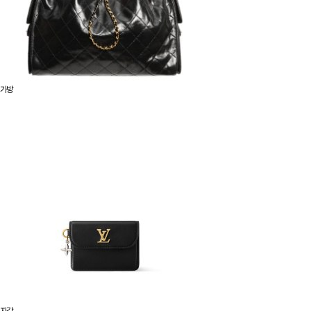
가방
지갑