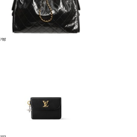
가방
지갑