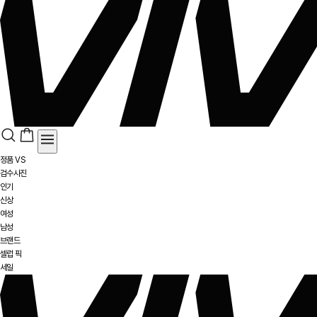
정품 VS
검수사진
인기
신상
여성
남성
브랜드
셀럽 픽
세일