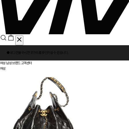
회
● 로그인을 하시면
포인트
를 확인하실 수 있습니다.
원
로
여성
남성
브랜드
고객센터
그
여성
인