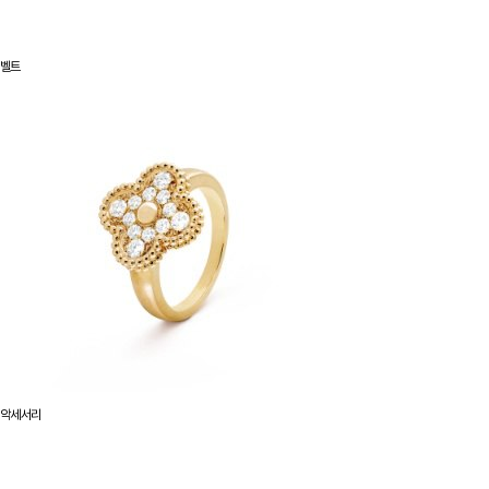
벨트
악세서리