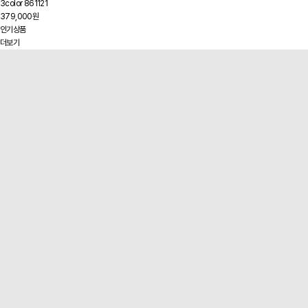
3color 861121
379,000원
인기상품
더보기