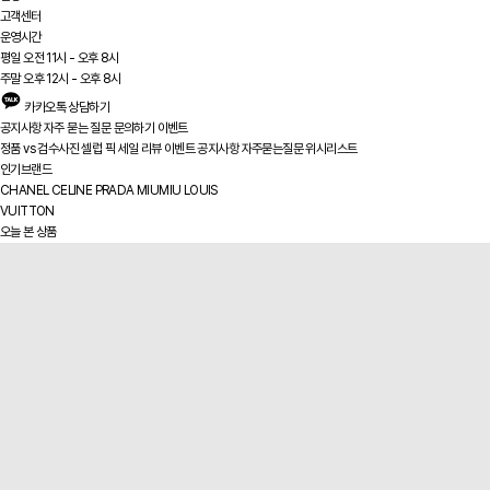
고객센터
운영시간
평일 오전 11시 - 오후 8시
주말 오후 12시 - 오후 8시
카카오톡 상담하기
공지사항
자주 묻는 질문
문의하기
이벤트
정품 vs
검수사진
셀럽 픽
세일
리뷰
이벤트
공지사항
자주묻는질문
위시리스트
인기브랜드
CHANEL
CELINE
PRADA
MIUMIU
LOUIS
VUITTON
오늘 본 상품