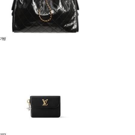
가방
지갑