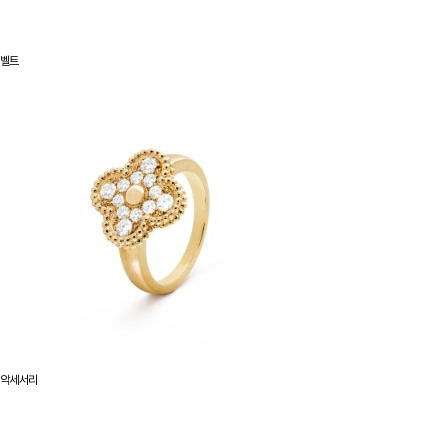
벨트
악세서리