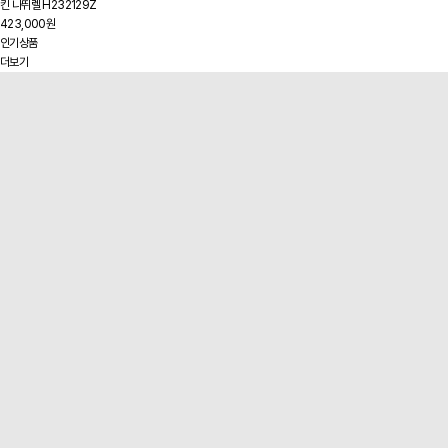
킨 나뛰렐 H232129Z
423,000원
인기상품
더보기