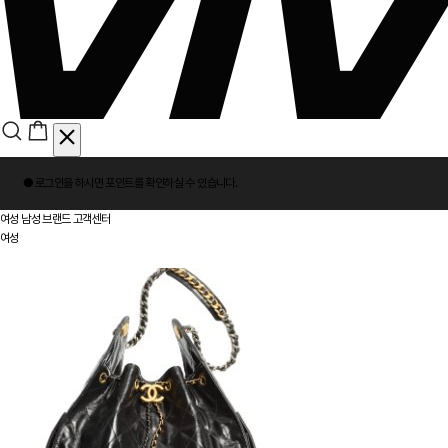
회
● 로그인을 하시면
포인트
를 확인하실 수 있습니다.
원
로
여성
남성
브랜드
고객센터
그
여성
인