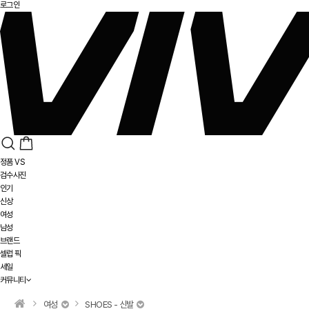
로그인
정품 VS
검수사진
인기
신상
여성
남성
브랜드
셀럽 픽
세일
커뮤니티
여성
SHOES - 신발