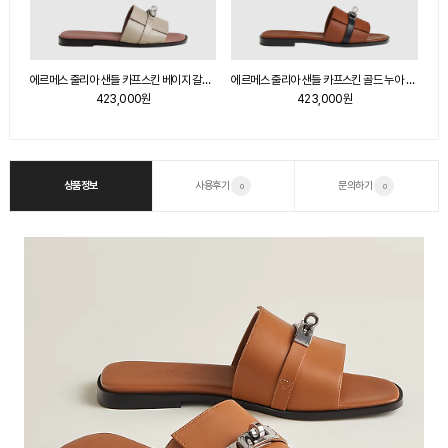
에르메스 줄리아 샌들 카프스킨 베이지 갈렛 H251028Z
에르메스 줄리아 샌들 카프스킨 골드 누아 H231056Z
에르메스 줄리아 샌들 카프스킨 블랑 골드 메탈 H232129Z
423,000원
423,000원
상품정보
사용후기
문의하기
0
0