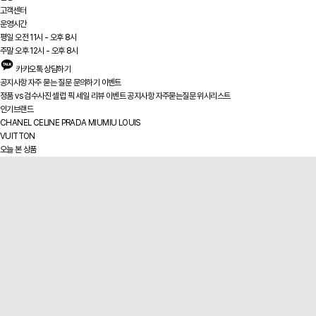
고객센터
운영시간
평일 오전 11시 - 오후 8시
주말 오후 12시 - 오후 8시
카카오톡 상담하기
공지사항
자주 묻는 질문
문의하기
이벤트
정품 vs
검수사진
셀럽 픽
세일
리뷰
이벤트
공지사항
자주묻는질문
위시리스트
인기브랜드
CHANEL
CELINE
PRADA
MIUMIU
LOUIS
VUITTON
오늘 본 상품