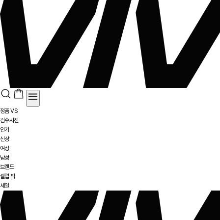
정품 VS
검수사진
인기
신상
여성
남성
브랜드
셀럽 픽
세일