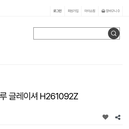
로그인
회원가입
마이쇼핑
장바구니
0
루 글레이셔 H261092Z