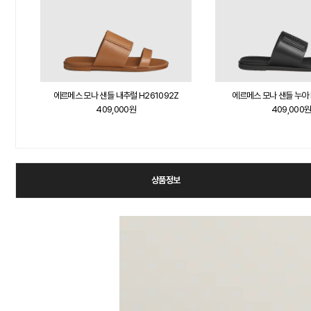
에르메스 모나 샌들 내추럴 H261092Z
에르메스 모나 샌들 누아 
409,000원
409,000
상품정보