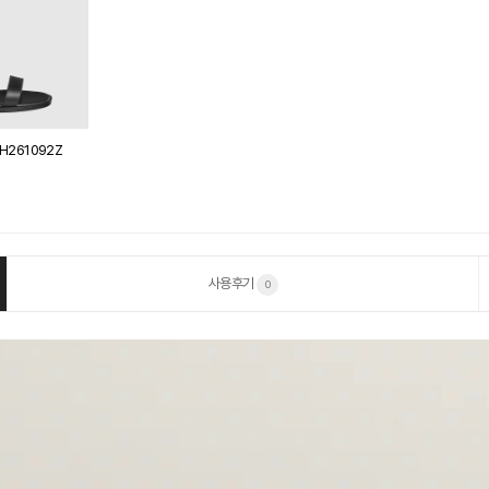
H261092Z
원
사용후기
0