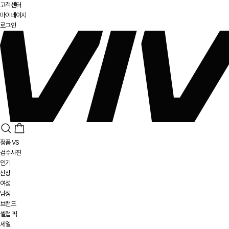
고객센터
마이페이지
로그인
정품 VS
검수사진
인기
신상
여성
남성
브랜드
셀럽 픽
세일