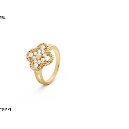
벨트
악세서리