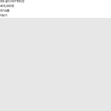
프트 골드 H071002Z
405,000원
인기상품
더보기