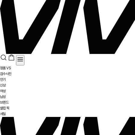
정품 VS
검수사진
인기
신상
여성
남성
브랜드
셀럽 픽
세일