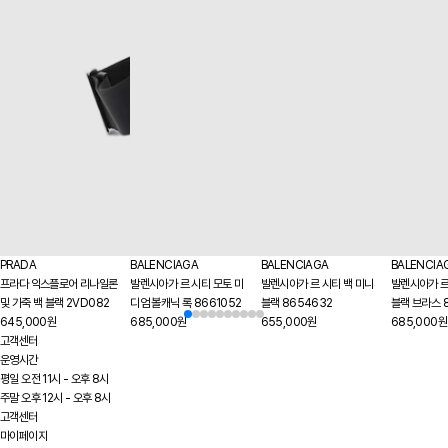
PRADA
BALENCIAGA
BALENCIAGA
BALENCIA
프라다 익스플로어 리나일론
발렌시아가 르 시티 모토 미
발렌시아가 르 시티 백 미니
발렌시아가 르
및 가죽 백 블랙 2VD082
디엄 볼캐닉 록 8661052
블랙 8654632
블랙 브라스 
645,000원
685,000원
655,000원
685,000원
고객센터
운영시간
평일 오전 11시 - 오후 8시
주말 오후 12시 - 오후 8시
고객센터
마이페이지