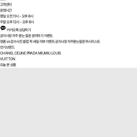
고객센터
운영시간
평일 오전 11시 - 오후 8시
주말 오후 12시 - 오후 8시
카카오톡 상담하기
공지사항
자주 묻는 질문
문의하기
이벤트
정품 vs
검수사진
셀럽 픽
세일
리뷰
이벤트
공지사항
자주묻는질문
위시리스트
인기브랜드
CHANEL
CELINE
PRADA
MIUMIU
LOUIS
VUITTON
오늘 본 상품