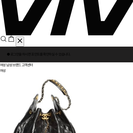
회
● 로그인을 하시면
포인트
를 확인하실 수 있습니다.
원
로
여성
남성
브랜드
고객센터
그
여성
인