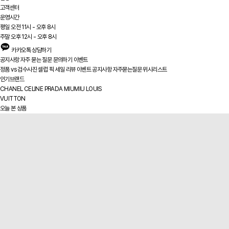
고객센터
운영시간
평일 오전 11시 - 오후 8시
주말 오후 12시 - 오후 8시
카카오톡 상담하기
공지사항
자주 묻는 질문
문의하기
이벤트
정품 vs
검수사진
셀럽 픽
세일
리뷰
이벤트
공지사항
자주묻는질문
위시리스트
인기브랜드
CHANEL
CELINE
PRADA
MIUMIU
LOUIS
VUITTON
오늘 본 상품