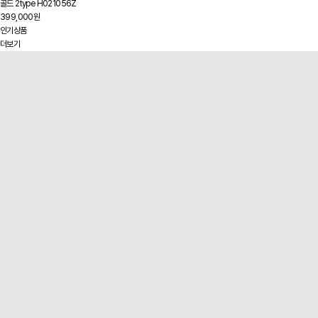
골드 2type H021056Z
399,000원
인기상품
더보기