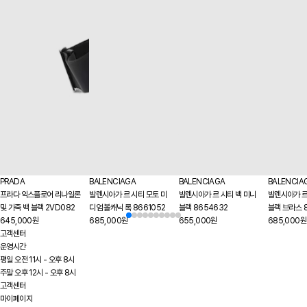
PRADA
BALENCIAGA
BALENCIAGA
BALENCIA
프라다 익스플로어 리나일론
발렌시아가 르 시티 모토 미
발렌시아가 르 시티 백 미니
발렌시아가 르
및 가죽 백 블랙 2VD082
디엄 볼캐닉 록 8661052
블랙 8654632
블랙 브라스 
645,000원
685,000원
655,000원
685,000원
고객센터
운영시간
평일 오전 11시 - 오후 8시
주말 오후 12시 - 오후 8시
고객센터
마이페이지