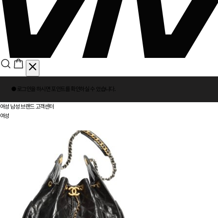
회
● 로그인을 하시면
포인트
를 확인하실 수 있습니다.
원
로
여성
남성
브랜드
고객센터
그
여성
인