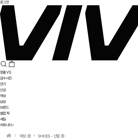
로그인
정품 VS
검수사진
인기
신상
여성
남성
브랜드
셀럽 픽
세일
커뮤니티
여성
SHOES - 신발