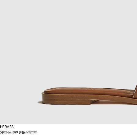
HERMES
에르메스 오란 샌들 스위프트