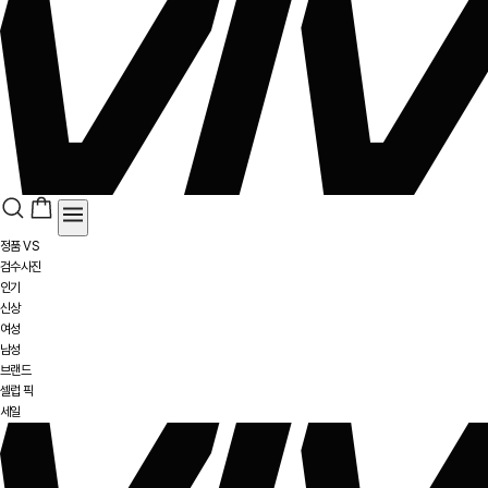
정품 VS
검수사진
인기
신상
여성
남성
브랜드
셀럽 픽
세일