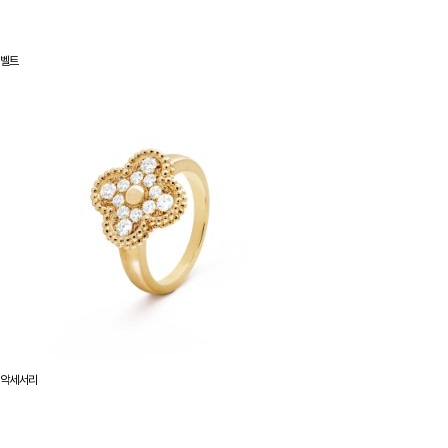
벨트
악세서리