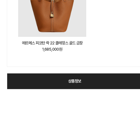
에르메스 피코탄 락 22 클레망스 골드 금장
1,685,000원
상품정보