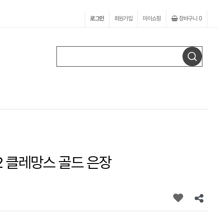
로그인
회원가입
마이쇼핑
장바구니
0
2 클레망스 골드 은장