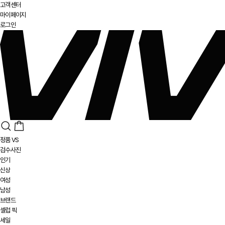
고객센터
마이페이지
로그인
정품 VS
검수사진
인기
신상
여성
남성
브랜드
셀럽 픽
세일