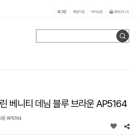
로그인
회원가입
마이쇼핑
장바구니
0
린 베니티 데님 블루 브라운 AP5164
운 AP5164