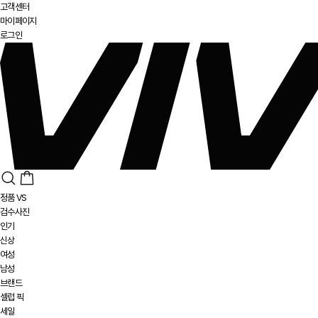
고객센터
마이페이지
로그인
정품 VS
검수사진
인기
신상
여성
남성
브랜드
셀럽 픽
세일