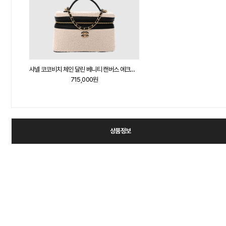
샤넬 코코비치 체인 달린 베니티 캔버스 에크루 블랙 AP5164
715,000원
상품정보