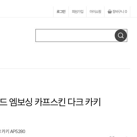
로그인
회원가입
마이쇼핑
장바구니
0
드 엠보싱 카프스킨 다크 카키
카키 AP5280