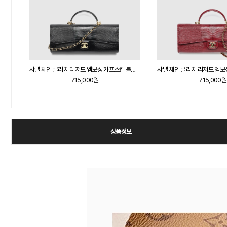
샤넬 체인 클러치 리저드 엠보싱 카프스킨 블랙 AP5280
715,000원
715,000원
상품정보