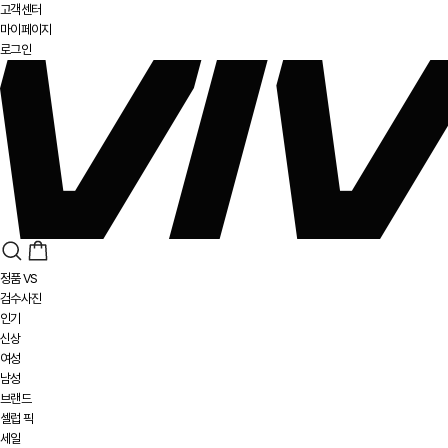
고객센터
마이페이지
로그인
정품 VS
검수사진
인기
신상
여성
남성
브랜드
셀럽 픽
세일