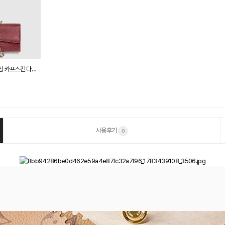
샤넬 체인 클러치 리저드 엠보싱 카프스킨 다크 버건디 AP5280
사용후기
0