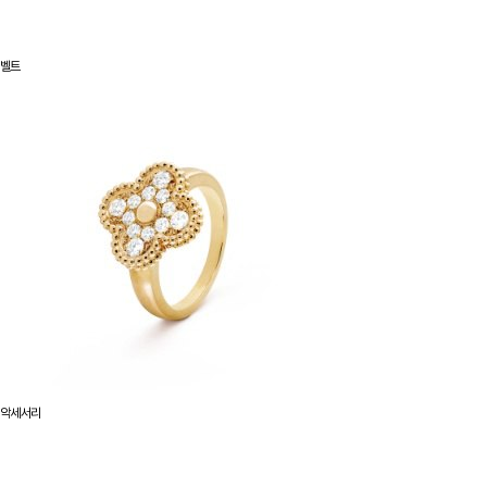
벨트
악세서리