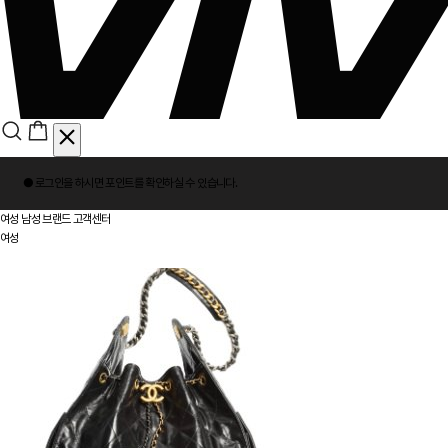
회
● 로그인을 하시면
포인트
를 확인하실 수 있습니다.
원
로
여성
남성
브랜드
고객센터
그
여성
인