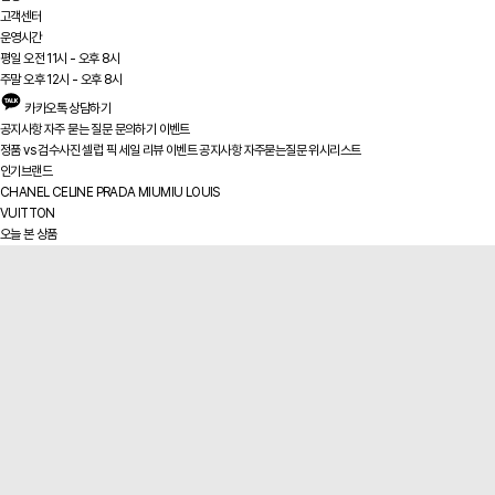
고객센터
운영시간
평일 오전 11시 - 오후 8시
주말 오후 12시 - 오후 8시
카카오톡 상담하기
공지사항
자주 묻는 질문
문의하기
이벤트
정품 vs
검수사진
셀럽 픽
세일
리뷰
이벤트
공지사항
자주묻는질문
위시리스트
인기브랜드
CHANEL
CELINE
PRADA
MIUMIU
LOUIS
VUITTON
오늘 본 상품