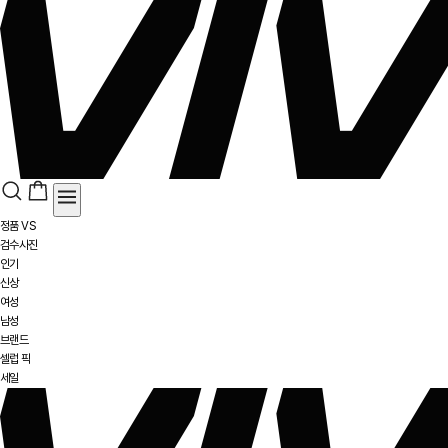
정품 VS
검수사진
인기
신상
여성
남성
브랜드
셀럽 픽
세일