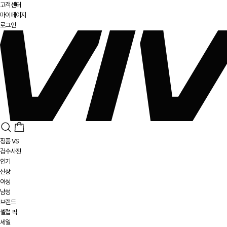
고객센터
마이페이지
로그인
정품 VS
검수사진
인기
신상
여성
남성
브랜드
셀럽 픽
세일