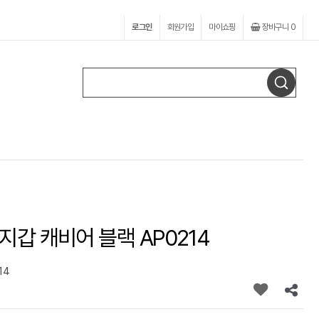
로그인
회원가입
마이쇼핑
장바구니
0
지갑 캐비어 블랙 AP0214
14