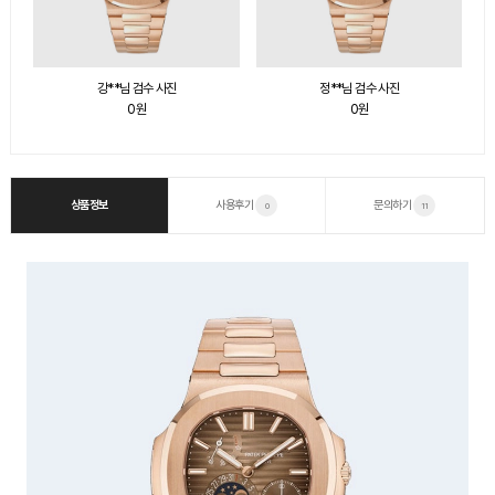
정**님 검수 사진
강**님 검수 사진
0원
0원
상품정보
사용후기
문의하기
0
11