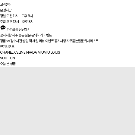
고객센터
운영시간
평일 오전 11시 - 오후 8시
주말 오후 12시 - 오후 8시
카카오톡 상담하기
공지사항
자주 묻는 질문
문의하기
이벤트
정품 vs
검수사진
셀럽 픽
세일
리뷰
이벤트
공지사항
자주묻는질문
위시리스트
인기브랜드
CHANEL
CELINE
PRADA
MIUMIU
LOUIS
VUITTON
오늘 본 상품