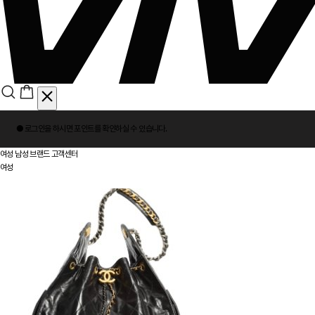
회
● 로그인을 하시면
포인트
를 확인하실 수 있습니다.
원
로
여성
남성
브랜드
고객센터
그
여성
인