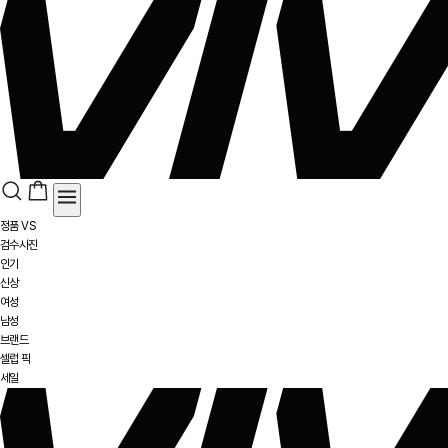
정품 VS
검수사진
인기
신상
여성
남성
브랜드
셀럽 픽
세일