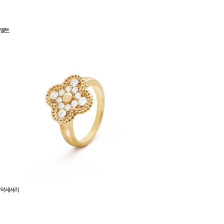
벨트
악세서리