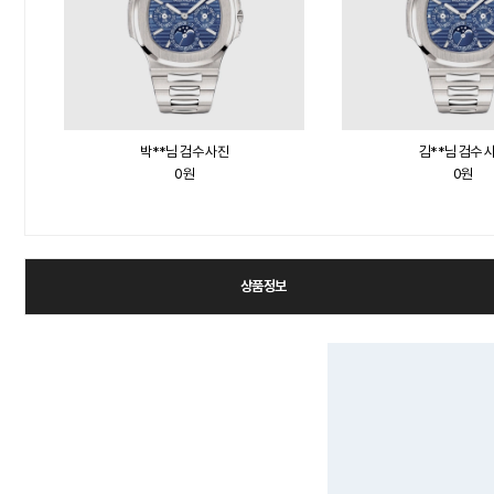
박**님 검수 사진
김**님 검수 
0원
0원
상품정보