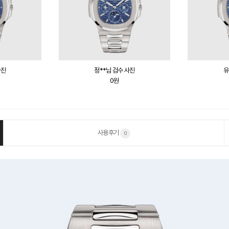
사진
정**님 검수 사진
유
0원
사용후기
0