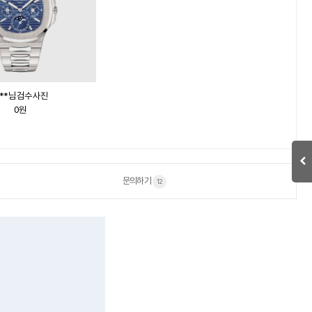
**님 검수 사진
0원
문의하기
12