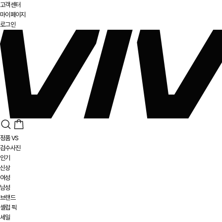
고객센터
마이페이지
로그인
정품 VS
검수사진
인기
신상
여성
남성
브랜드
셀럽 픽
세일