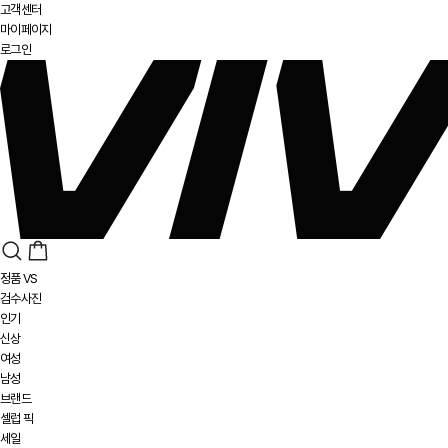
고객센터
마이페이지
로그인
정품 VS
검수사진
인기
신상
여성
남성
브랜드
셀럽 픽
세일