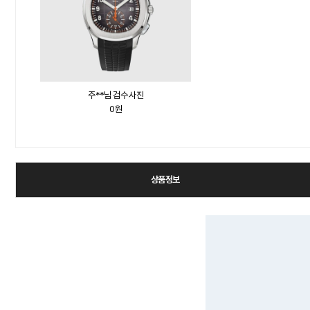
주**님 검수 사진
0원
상품정보