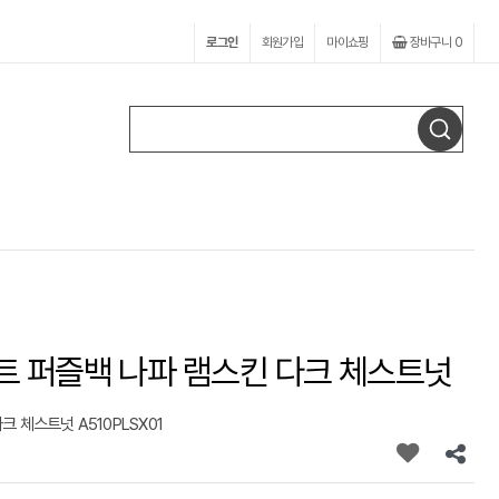
로그인
회원가입
마이쇼핑
장바구니
0
트 퍼즐백 나파 램스킨 다크 체스트넛
 체스트넛 A510PLSX01