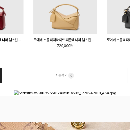
로에베 스몰 페더라이트 퍼즐백 나파 램스킨 번트 레드
로에베 스몰 페더라이트 퍼즐백 나파 램스킨 다크 버터
원
729,000원
사용후기
0