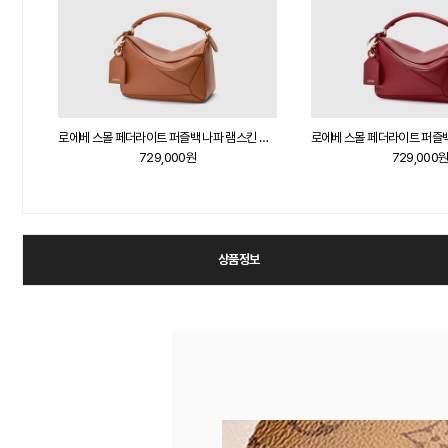
로에베 미니 페더라이트 퍼즐백 나파 램스킨 다크 체스트넛
로에베 스몰 페더라이트 퍼즐백 나파 램스킨 피칸
729,000원
729,000
상품정보