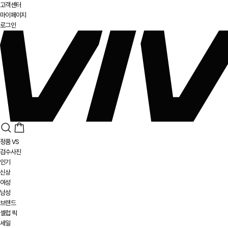
고객센터
마이페이지
로그인
정품 VS
검수사진
인기
신상
여성
남성
브랜드
셀럽 픽
세일