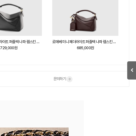
로에베 스몰 페더라이트 퍼즐백 나파 램스킨 블랙
로에베 미니 페더라이트 퍼즐백 나파 램스킨 다크 체스트넛
729,000원
685,000원
문의하기
0