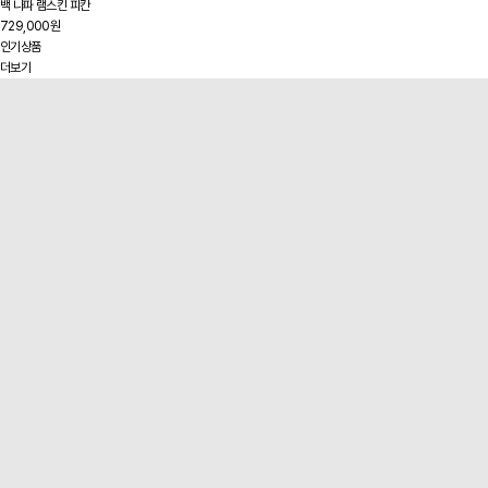
백 나파 램스킨 피칸
729,000원
인기상품
더보기