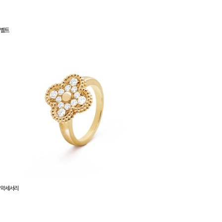
벨트
악세서리