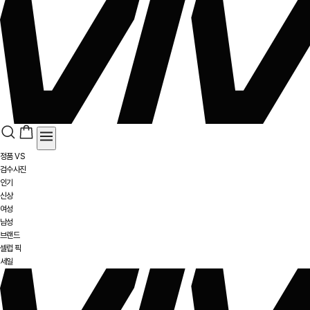
정품 VS
검수사진
인기
신상
여성
남성
브랜드
셀럽 픽
세일