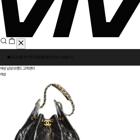
회
● 로그인을 하시면
포인트
를 확인하실 수 있습니다.
원
로
여성
남성
브랜드
고객센터
그
여성
인