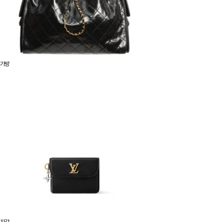
가방
지갑