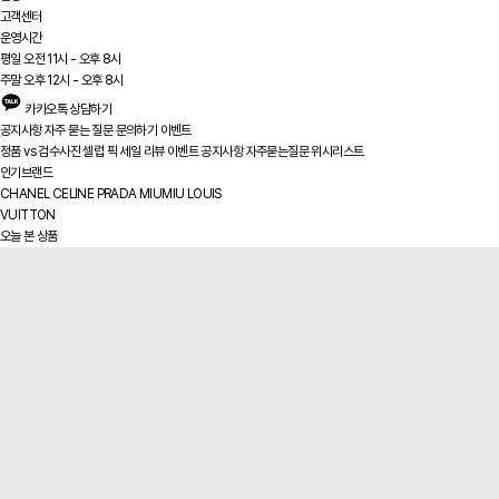
고객센터
운영시간
평일 오전 11시 - 오후 8시
주말 오후 12시 - 오후 8시
카카오톡 상담하기
공지사항
자주 묻는 질문
문의하기
이벤트
정품 vs
검수사진
셀럽 픽
세일
리뷰
이벤트
공지사항
자주묻는질문
위시리스트
인기브랜드
CHANEL
CELINE
PRADA
MIUMIU
LOUIS
VUITTON
오늘 본 상품